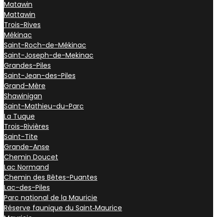
Matawin
Mattawin
Trois-Rives
Mékinac
Saint-Roch-de-Mékinac
Saint-Joseph-de-Mekinac
Grandes-Piles
Saint-Jean-des-Piles
Grand-Mère
Shawinigan
Saint-Mathieu-du-Parc
La Tuque
Trois-Rivières
Saint-Tite
Grande-Anse
Chemin Doucet
Lac Normand
Chemin des Bêtes-Puantes
Lac-des-Piles
Parc national de la Mauricie
Réserve faunique du Saint‑Maurice