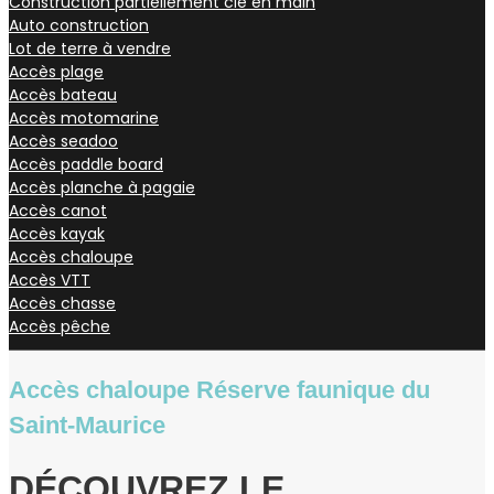
Construction partiellement clé en main
Auto construction
Lot de terre à vendre
Accès plage
Accès bateau
Accès motomarine
Accès seadoo
Accès paddle board
Accès planche à pagaie
Accès canot
Accès kayak
Accès chaloupe
Accès VTT
Accès chasse
Accès pêche
Accès chaloupe Réserve faunique du
Saint‑Maurice
DÉCOUVREZ LE