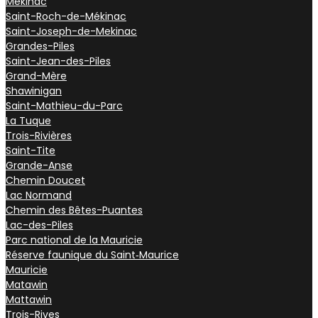
Mékinac
Saint-Roch-de-Mékinac
Saint-Joseph-de-Mekinac
Grandes-Piles
Saint-Jean-des-Piles
Grand-Mère
Shawinigan
Saint-Mathieu-du-Parc
La Tuque
Trois-Rivières
Saint-Tite
Grande-Anse
Chemin Doucet
Lac Normand
Chemin des Bêtes-Puantes
Lac-des-Piles
Parc national de la Mauricie
Réserve faunique du Saint‑Maurice
Mauricie
Matawin
Mattawin
Trois-Rives