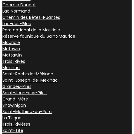
Chemin Doucet
Lac Normand
Chemin des Bêtes-Puantes
Lac-des-Piles
Parc national de la Mauricie
Réserve faunique du Saint‑Maurice
Mauricie
Matawin
Mattawin
Trois-Rives
Mékinac
Saint-Roch-de-Mékinac
Saint-Joseph-de-Mekinac
Grandes-Piles
Saint-Jean-des-Piles
Grand-Mère
Shawinigan
Saint-Mathieu-du-Parc
La Tuque
Trois-Rivières
Saint-Tite