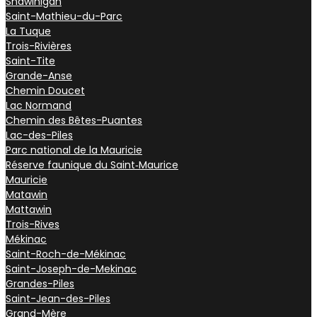
Shawinigan
Saint-Mathieu-du-Parc
La Tuque
Trois-Rivières
Saint-Tite
Grande-Anse
Chemin Doucet
Lac Normand
Chemin des Bêtes-Puantes
Lac-des-Piles
Parc national de la Mauricie
Réserve faunique du Saint‑Maurice
Mauricie
Matawin
Mattawin
Trois-Rives
Mékinac
Saint-Roch-de-Mékinac
Saint-Joseph-de-Mekinac
Grandes-Piles
Saint-Jean-des-Piles
Grand-Mère