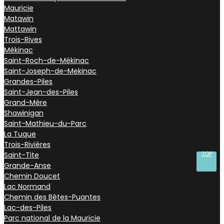
Mauricie
Matawin
Mattawin
Trois-Rives
Mékinac
Saint-Roch-de-Mékinac
Saint-Joseph-de-Mekinac
Grandes-Piles
Saint-Jean-des-Piles
Grand-Mère
Shawinigan
Saint-Mathieu-du-Parc
La Tuque
Trois-Rivières
TOP
Saint-Tite
Grande-Anse
Chemin Doucet
Lac Normand
Chemin des Bêtes-Puantes
Lac-des-Piles
Parc national de la Mauricie