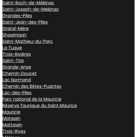
Saint-Roch-de-Mékinac
Saint-Joseph-de-Mekinac
Grandes-Piles
Saint-Jean-des-Piles
Grand-Mère
Shawinigan
Saint-Mathieu-du-Parc
La Tuque
Trois-Rivières
Saint-Tite
Grande-Anse
Chemin Doucet
Lac Normand
Chemin des Bêtes-Puantes
Lac-des-Piles
Parc national de la Mauricie
Réserve faunique du Saint‑Maurice
Mauricie
Matawin
Mattawin
Trois-Rives