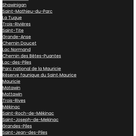
Shawinigan
Saint-Mathieu-du-Parc
La Tuque
Trois-Rivières
Saint-Tite
Grande-Anse
Chemin Doucet
Lac Normand
Chemin des Bêtes-Puantes
Lac-des-Piles
Parc national de la Mauricie
Réserve faunique du Saint‑Maurice
Mauricie
Matawin
Mattawin
Trois-Rives
Mékinac
Saint-Roch-de-Mékinac
Saint-Joseph-de-Mekinac
Grandes-Piles
Saint-Jean-des-Piles