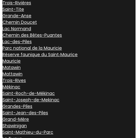
Trois-Rivières
Saint-Tite
Grande-Anse
Chemin Doucet
Lac Normand
Chemin des Bêtes-Puantes
Lac-des-Piles
Parc national de la Mauricie
Réserve faunique du Saint‑Maurice
Mauricie
Matawin
Mattawin
Trois-Rives
Mékinac
Saint-Roch-de-Mékinac
Saint-Joseph-de-Mekinac
Grandes-Piles
Saint-Jean-des-Piles
Grand-Mère
Shawinigan
Saint-Mathieu-du-Parc