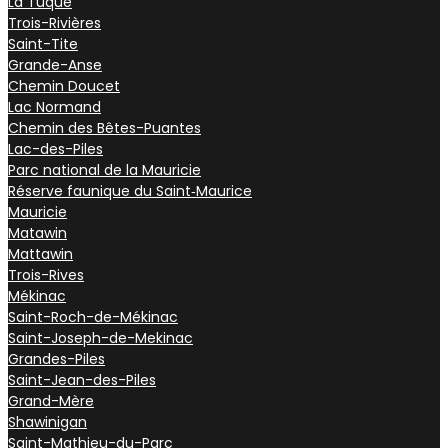
La Tuque
Trois-Rivières
Saint-Tite
Grande-Anse
Chemin Doucet
Lac Normand
Chemin des Bêtes-Puantes
Lac-des-Piles
Parc national de la Mauricie
Réserve faunique du Saint‑Maurice
Mauricie
Matawin
Mattawin
Trois-Rives
Mékinac
Saint-Roch-de-Mékinac
Saint-Joseph-de-Mekinac
Grandes-Piles
Saint-Jean-des-Piles
Grand-Mère
Shawinigan
Saint-Mathieu-du-Parc