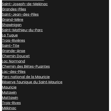
Saint-Joseph-de-Mekinac
Grandes-Piles
Saint-Jean-des-Piles
Grand-Mère
Shawinigan
Saint-Mathieu-du-Parc
La Tuque
Trois-Rivières
Saint-Tite
Grande-Anse
Chemin Doucet
Lac Normand
Chemin des Bêtes-Puantes
Lac-des-Piles
Parc national de la Mauricie
Réserve faunique du Saint‑Maurice
Mauricie
Matawin
Mattawin
Trois-Rives
Mékinac