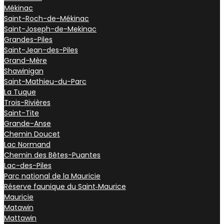
Mékinac
Saint-Roch-de-Mékinac
Saint-Joseph-de-Mekinac
Grandes-Piles
Saint-Jean-des-Piles
Grand-Mère
Shawinigan
Saint-Mathieu-du-Parc
La Tuque
Trois-Rivières
Saint-Tite
Grande-Anse
Chemin Doucet
Lac Normand
Chemin des Bêtes-Puantes
Lac-des-Piles
Parc national de la Mauricie
Réserve faunique du Saint‑Maurice
Mauricie
Matawin
Mattawin