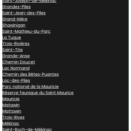
Saint-Joseph-de-Mekinac
Grandes-Piles
Saint-Jean-des-Piles
Grand-Mère
Shawinigan
Saint-Mathieu-du-Parc
La Tuque
Trois-Rivières
Saint-Tite
Grande-Anse
Chemin Doucet
Lac Normand
Chemin des Bêtes-Puantes
Lac-des-Piles
Parc national de la Mauricie
Réserve faunique du Saint‑Maurice
Mauricie
Matawin
Mattawin
Trois-Rives
Mékinac
Saint-Roch-de-Mékinac