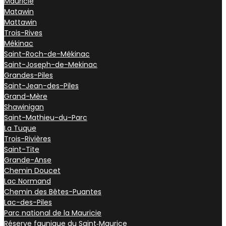
Mauricie
Matawin
Mattawin
Trois-Rives
Mékinac
Saint-Roch-de-Mékinac
Saint-Joseph-de-Mekinac
Grandes-Piles
Saint-Jean-des-Piles
Grand-Mère
Shawinigan
Saint-Mathieu-du-Parc
La Tuque
Trois-Rivières
Saint-Tite
Grande-Anse
Chemin Doucet
Lac Normand
Chemin des Bêtes-Puantes
Lac-des-Piles
Parc national de la Mauricie
Réserve faunique du Saint‑Maurice