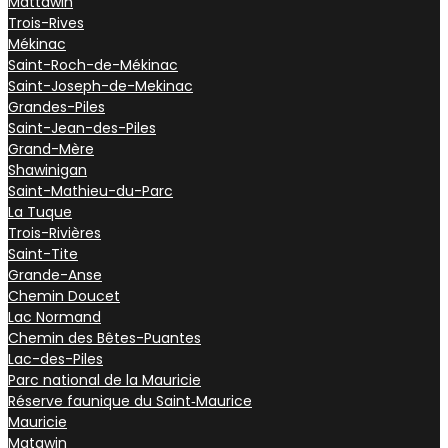
Mattawin
Trois-Rives
Mékinac
Saint-Roch-de-Mékinac
Saint-Joseph-de-Mekinac
Grandes-Piles
Saint-Jean-des-Piles
Grand-Mère
Shawinigan
Saint-Mathieu-du-Parc
La Tuque
Trois-Rivières
Saint-Tite
Grande-Anse
Chemin Doucet
Lac Normand
Chemin des Bêtes-Puantes
Lac-des-Piles
Parc national de la Mauricie
Réserve faunique du Saint‑Maurice
Mauricie
Matawin