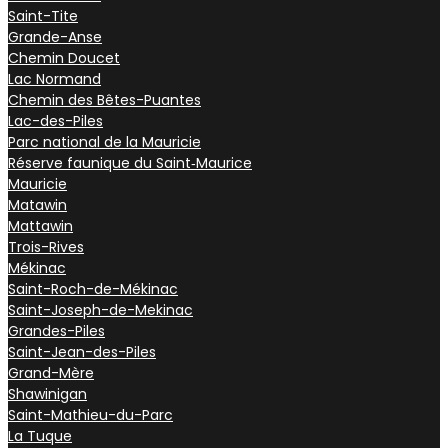
Saint-Tite
Grande-Anse
Chemin Doucet
Lac Normand
Chemin des Bêtes-Puantes
Lac-des-Piles
Parc national de la Mauricie
Réserve faunique du Saint‑Maurice
Mauricie
Matawin
Mattawin
Trois-Rives
Mékinac
Saint-Roch-de-Mékinac
Saint-Joseph-de-Mekinac
Grandes-Piles
Saint-Jean-des-Piles
Grand-Mère
Shawinigan
Saint-Mathieu-du-Parc
La Tuque