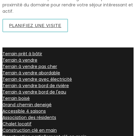
proximité du domaine pour rendre votre séjour intéressant et
actif.
PLANIFIEZ UNE VISITE
Terrain prêt à bâtir
Terrain à vendre
Terrain à vendre pas cher
Terrain à vendre abordable
Terrain à vendre avec électricité
Terrain à vendre bord de rivière
Terrain à vendre bord de l'eau
Terrain boisé
Grand chemin deneigé
Accessible 4 saisons
Association des résidents
Chalet locatif
Construction clé en main