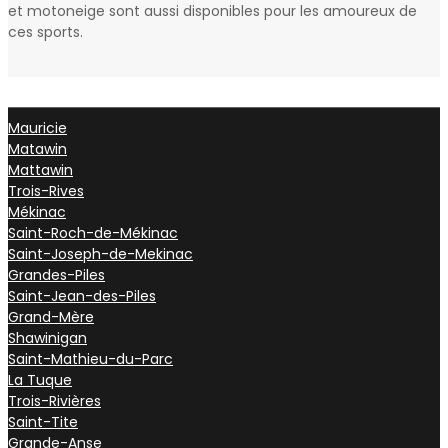
et motoneige sont aussi disponibles pour les amoureux de
ces sports.
Mauricie
Matawin
Mattawin
Trois-Rives
Mékinac
Saint-Roch-de-Mékinac
Saint-Joseph-de-Mekinac
Grandes-Piles
Saint-Jean-des-Piles
Grand-Mère
Shawinigan
Saint-Mathieu-du-Parc
La Tuque
Trois-Rivières
Saint-Tite
Grande-Anse