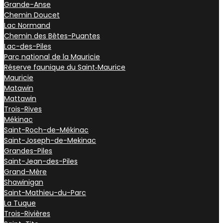
Grande-Anse
Chemin Doucet
Lac Normand
Chemin des Bêtes-Puantes
Lac-des-Piles
Parc national de la Mauricie
Réserve faunique du Saint‑Maurice
Mauricie
Matawin
Mattawin
Trois-Rives
Mékinac
Saint-Roch-de-Mékinac
Saint-Joseph-de-Mekinac
Grandes-Piles
Saint-Jean-des-Piles
Grand-Mère
Shawinigan
Saint-Mathieu-du-Parc
La Tuque
Trois-Rivières