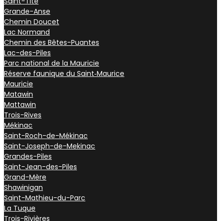
Saint-Tite
Grande-Anse
Chemin Doucet
Lac Normand
Chemin des Bêtes-Puantes
Lac-des-Piles
Parc national de la Mauricie
Réserve faunique du Saint‑Maurice
Mauricie
Matawin
Mattawin
Trois-Rives
Mékinac
Saint-Roch-de-Mékinac
Saint-Joseph-de-Mekinac
Grandes-Piles
Saint-Jean-des-Piles
Grand-Mère
Shawinigan
Saint-Mathieu-du-Parc
La Tuque
Trois-Rivières