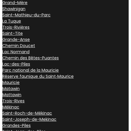
Grand-Mère
Shawinigan
Saint-Mathieu-du-Parc
La Tuque
Trois-Rivières
Saint-Tite
Grande-Anse
Chemin Doucet
Lac Normand
Chemin des Bêtes-Puantes
Lac-des-Piles
Parc national de la Mauricie
Réserve faunique du Saint‑Maurice
Mauricie
Matawin
Mattawin
Trois-Rives
Mékinac
Saint-Roch-de-Mékinac
Saint-Joseph-de-Mekinac
Grandes-Piles