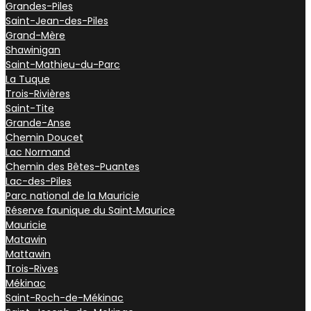
Grandes-Piles
Saint-Jean-des-Piles
Grand-Mère
Shawinigan
Saint-Mathieu-du-Parc
La Tuque
Trois-Rivières
Saint-Tite
Grande-Anse
Chemin Doucet
Lac Normand
Chemin des Bêtes-Puantes
Lac-des-Piles
Parc national de la Mauricie
Réserve faunique du Saint‑Maurice
Mauricie
Matawin
Mattawin
Trois-Rives
Mékinac
Saint-Roch-de-Mékinac