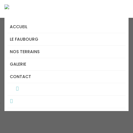
ACCUEIL
LE FAUBOURG
NOS TERRAINS
GALERIE
TERRAIN À VENDRE AVEC
CONTACT
ÉLECTRICITÉ MÉKINAC
Accueil
Terrain à vendre avec électricité Mékinac