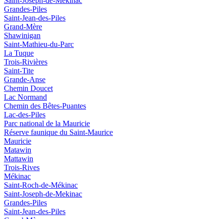
Saint-Joseph-de-Mekinac
Grandes-Piles
Saint-Jean-des-Piles
Grand-Mère
Shawinigan
Saint-Mathieu-du-Parc
La Tuque
Trois-Rivières
Saint-Tite
Grande-Anse
Chemin Doucet
Lac Normand
Chemin des Bêtes-Puantes
Lac-des-Piles
Parc national de la Mauricie
Réserve faunique du Saint‑Maurice
Mauricie
Matawin
Mattawin
Trois-Rives
Mékinac
Saint-Roch-de-Mékinac
Saint-Joseph-de-Mekinac
Grandes-Piles
Saint-Jean-des-Piles