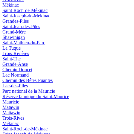
Mékinac
Saint-Roch-de-Mékinac
Saint-Joseph-de-Mekinac
Grandes-Piles
Saint-Jean-des-Piles
Grand-Mère
Shawinigan
Saint-Mathieu-du-Parc
La Tuque
Trois-Rivières
Saint-Tite
Grande-Anse
Chemin Doucet
Lac Normand
Chemin des Bêtes-Puantes
Lac-des-Piles
Parc national de la Mauricie
Réserve faunique du Saint‑Maurice
Mauricie
Matawin
Mattawin
Trois-Rives
Mékinac
Saint-Roch-de-Mékinac