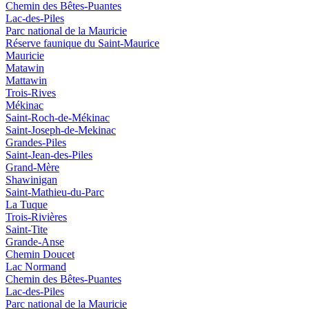
Chemin des Bêtes-Puantes
Lac-des-Piles
Parc national de la Mauricie
Réserve faunique du Saint‑Maurice
Mauricie
Matawin
Mattawin
Trois-Rives
Mékinac
Saint-Roch-de-Mékinac
Saint-Joseph-de-Mekinac
Grandes-Piles
Saint-Jean-des-Piles
Grand-Mère
Shawinigan
Saint-Mathieu-du-Parc
La Tuque
Trois-Rivières
Saint-Tite
Grande-Anse
Chemin Doucet
Lac Normand
Chemin des Bêtes-Puantes
Lac-des-Piles
Parc national de la Mauricie