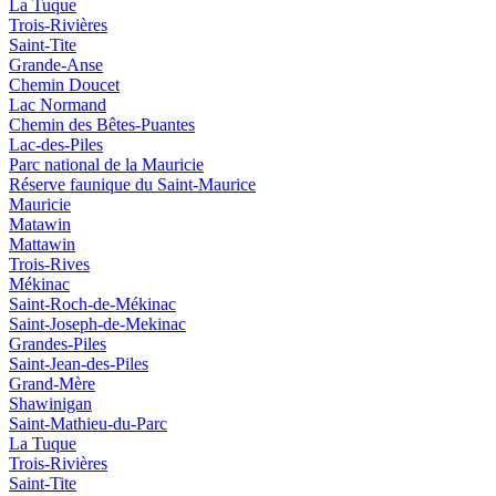
La Tuque
Trois-Rivières
Saint-Tite
Grande-Anse
Chemin Doucet
Lac Normand
Chemin des Bêtes-Puantes
Lac-des-Piles
Parc national de la Mauricie
Réserve faunique du Saint‑Maurice
Mauricie
Matawin
Mattawin
Trois-Rives
Mékinac
Saint-Roch-de-Mékinac
Saint-Joseph-de-Mekinac
Grandes-Piles
Saint-Jean-des-Piles
Grand-Mère
Shawinigan
Saint-Mathieu-du-Parc
La Tuque
Trois-Rivières
Saint-Tite