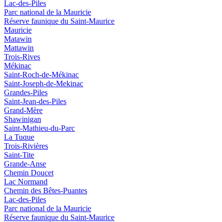
Lac-des-Piles
Parc national de la Mauricie
Réserve faunique du Saint‑Maurice
Mauricie
Matawin
Mattawin
Trois-Rives
Mékinac
Saint-Roch-de-Mékinac
Saint-Joseph-de-Mekinac
Grandes-Piles
Saint-Jean-des-Piles
Grand-Mère
Shawinigan
Saint-Mathieu-du-Parc
La Tuque
Trois-Rivières
Saint-Tite
Grande-Anse
Chemin Doucet
Lac Normand
Chemin des Bêtes-Puantes
Lac-des-Piles
Parc national de la Mauricie
Réserve faunique du Saint‑Maurice