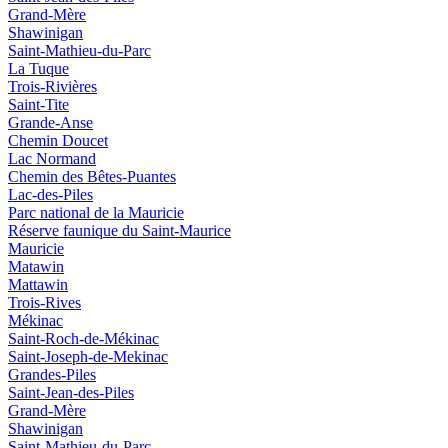
Grand-Mère
Shawinigan
Saint-Mathieu-du-Parc
La Tuque
Trois-Rivières
Saint-Tite
Grande-Anse
Chemin Doucet
Lac Normand
Chemin des Bêtes-Puantes
Lac-des-Piles
Parc national de la Mauricie
Réserve faunique du Saint‑Maurice
Mauricie
Matawin
Mattawin
Trois-Rives
Mékinac
Saint-Roch-de-Mékinac
Saint-Joseph-de-Mekinac
Grandes-Piles
Saint-Jean-des-Piles
Grand-Mère
Shawinigan
Saint-Mathieu-du-Parc