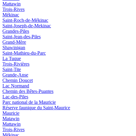
Mattawin
Trois-Rives
Mékinac
Saint-Roch-de-Mékinac
Saint-Joseph-de-Mekinac
Grandes-Piles
Saint-Jean-des-Piles
Grand-Mère
Shawinigan
Saint-Mathieu-du-Parc
La Tuque
Trois-Rivières
Saint-Tite
Grande-Anse
Chemin Doucet
Lac Normand
Chemin des Bêtes-Puantes
Lac-des-Piles
Parc national de la Mauricie
Réserve faunique du Saint‑Maurice
Mauricie
Matawin
Mattawin
Trois-Rives
Mékinac