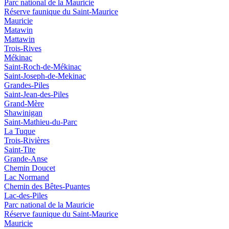
Parc national de la Mauricie
Réserve faunique du Saint‑Maurice
Mauricie
Matawin
Mattawin
Trois-Rives
Mékinac
Saint-Roch-de-Mékinac
Saint-Joseph-de-Mekinac
Grandes-Piles
Saint-Jean-des-Piles
Grand-Mère
Shawinigan
Saint-Mathieu-du-Parc
La Tuque
Trois-Rivières
Saint-Tite
Grande-Anse
Chemin Doucet
Lac Normand
Chemin des Bêtes-Puantes
Lac-des-Piles
Parc national de la Mauricie
Réserve faunique du Saint‑Maurice
Mauricie