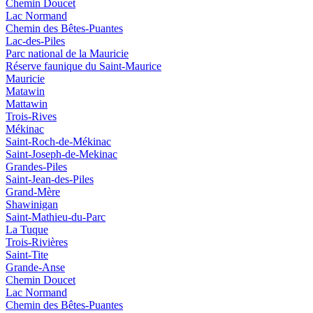
Chemin Doucet
Lac Normand
Chemin des Bêtes-Puantes
Lac-des-Piles
Parc national de la Mauricie
Réserve faunique du Saint‑Maurice
Mauricie
Matawin
Mattawin
Trois-Rives
Mékinac
Saint-Roch-de-Mékinac
Saint-Joseph-de-Mekinac
Grandes-Piles
Saint-Jean-des-Piles
Grand-Mère
Shawinigan
Saint-Mathieu-du-Parc
La Tuque
Trois-Rivières
Saint-Tite
Grande-Anse
Chemin Doucet
Lac Normand
Chemin des Bêtes-Puantes