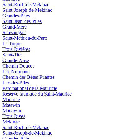
Saint-Roch-de-Mékinac
Saint-Joseph-de-Mekinac
Grandes-Piles
Saint-Jean-des-Piles
Grand-Mère
Shawinigan
Saint-Mathieu-du-Parc
La Tuque
Trois-Rivières
Saint-Tite
Grande-Anse
Chemin Doucet
Lac Normand
Chemin des Bêtes-Puantes
Lac-des-Piles
Parc national de la Mauricie
Réserve faunique du Saint‑Maurice
Mauricie
Matawin
Mattawin
Trois-Rives
Mékinac
Saint-Roch-de-Mékinac
Saint-Joseph-de-Mekinac
Grandes-Piles