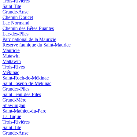
Trois-Rivières
Saint-Tite
Grande-Anse
Chemin Doucet
Lac Normand
Chemin des Bêtes-Puantes
Lac-des-Piles
Parc national de la Mauricie
Réserve faunique du Saint‑Maurice
Mauricie
Matawin
Mattawin
Trois-Rives
Mékinac
Saint-Roch-de-Mékinac
Saint-Joseph-de-Mekinac
Grandes-Piles
Saint-Jean-des-Piles
Grand-Mère
Shawinigan
Saint-Mathieu-du-Parc
La Tuque
Trois-Rivières
Saint-Tite
Grande-Anse