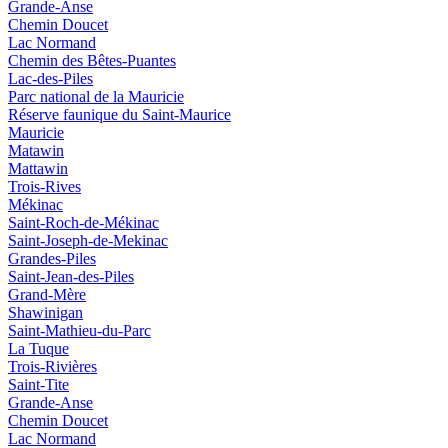
Grande-Anse
Chemin Doucet
Lac Normand
Chemin des Bêtes-Puantes
Lac-des-Piles
Parc national de la Mauricie
Réserve faunique du Saint‑Maurice
Mauricie
Matawin
Mattawin
Trois-Rives
Mékinac
Saint-Roch-de-Mékinac
Saint-Joseph-de-Mekinac
Grandes-Piles
Saint-Jean-des-Piles
Grand-Mère
Shawinigan
Saint-Mathieu-du-Parc
La Tuque
Trois-Rivières
Saint-Tite
Grande-Anse
Chemin Doucet
Lac Normand