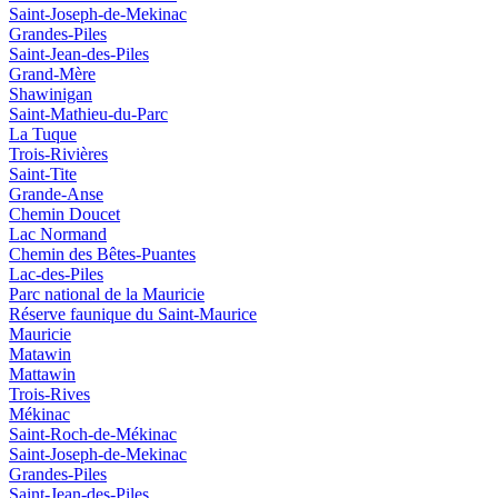
Saint-Joseph-de-Mekinac
Grandes-Piles
Saint-Jean-des-Piles
Grand-Mère
Shawinigan
Saint-Mathieu-du-Parc
La Tuque
Trois-Rivières
Saint-Tite
Grande-Anse
Chemin Doucet
Lac Normand
Chemin des Bêtes-Puantes
Lac-des-Piles
Parc national de la Mauricie
Réserve faunique du Saint‑Maurice
Mauricie
Matawin
Mattawin
Trois-Rives
Mékinac
Saint-Roch-de-Mékinac
Saint-Joseph-de-Mekinac
Grandes-Piles
Saint-Jean-des-Piles