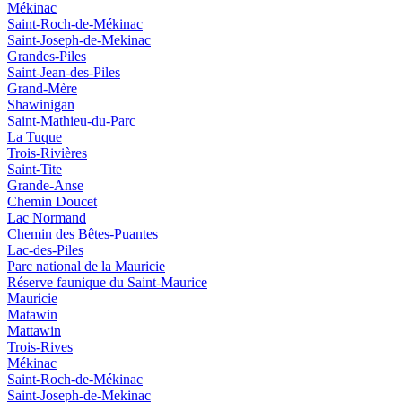
Mékinac
Saint-Roch-de-Mékinac
Saint-Joseph-de-Mekinac
Grandes-Piles
Saint-Jean-des-Piles
Grand-Mère
Shawinigan
Saint-Mathieu-du-Parc
La Tuque
Trois-Rivières
Saint-Tite
Grande-Anse
Chemin Doucet
Lac Normand
Chemin des Bêtes-Puantes
Lac-des-Piles
Parc national de la Mauricie
Réserve faunique du Saint‑Maurice
Mauricie
Matawin
Mattawin
Trois-Rives
Mékinac
Saint-Roch-de-Mékinac
Saint-Joseph-de-Mekinac