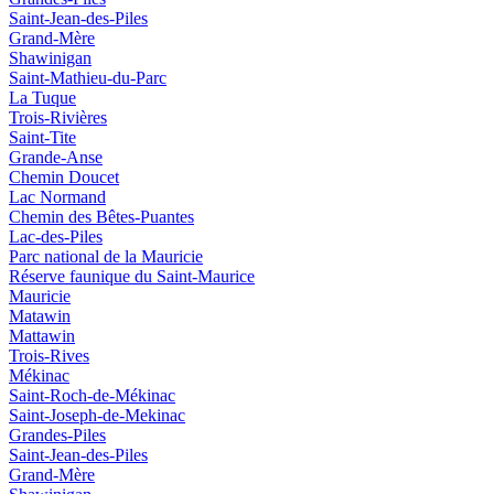
Saint-Jean-des-Piles
Grand-Mère
Shawinigan
Saint-Mathieu-du-Parc
La Tuque
Trois-Rivières
Saint-Tite
Grande-Anse
Chemin Doucet
Lac Normand
Chemin des Bêtes-Puantes
Lac-des-Piles
Parc national de la Mauricie
Réserve faunique du Saint‑Maurice
Mauricie
Matawin
Mattawin
Trois-Rives
Mékinac
Saint-Roch-de-Mékinac
Saint-Joseph-de-Mekinac
Grandes-Piles
Saint-Jean-des-Piles
Grand-Mère