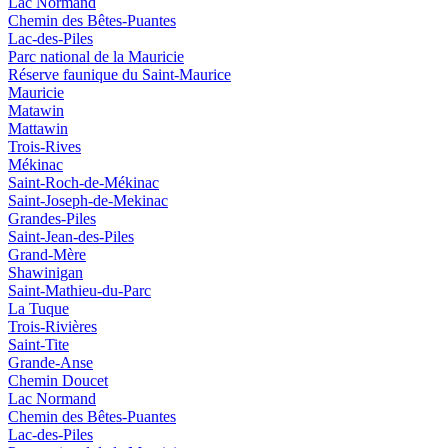
Lac Normand
Chemin des Bêtes-Puantes
Lac-des-Piles
Parc national de la Mauricie
Réserve faunique du Saint‑Maurice
Mauricie
Matawin
Mattawin
Trois-Rives
Mékinac
Saint-Roch-de-Mékinac
Saint-Joseph-de-Mekinac
Grandes-Piles
Saint-Jean-des-Piles
Grand-Mère
Shawinigan
Saint-Mathieu-du-Parc
La Tuque
Trois-Rivières
Saint-Tite
Grande-Anse
Chemin Doucet
Lac Normand
Chemin des Bêtes-Puantes
Lac-des-Piles