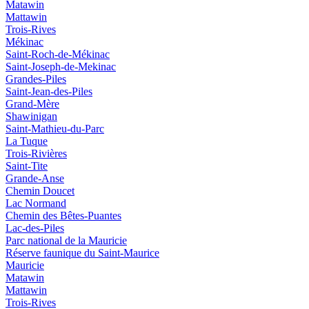
Matawin
Mattawin
Trois-Rives
Mékinac
Saint-Roch-de-Mékinac
Saint-Joseph-de-Mekinac
Grandes-Piles
Saint-Jean-des-Piles
Grand-Mère
Shawinigan
Saint-Mathieu-du-Parc
La Tuque
Trois-Rivières
Saint-Tite
Grande-Anse
Chemin Doucet
Lac Normand
Chemin des Bêtes-Puantes
Lac-des-Piles
Parc national de la Mauricie
Réserve faunique du Saint‑Maurice
Mauricie
Matawin
Mattawin
Trois-Rives