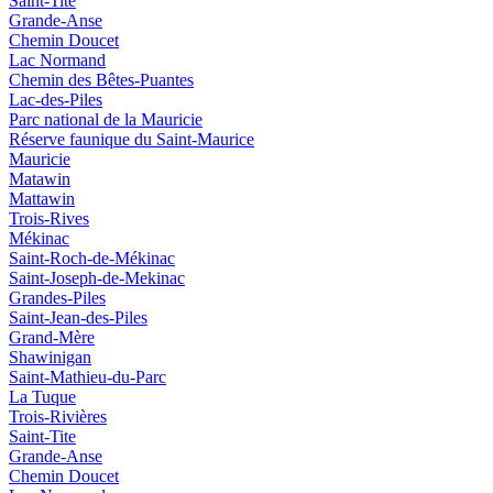
Saint-Tite
Grande-Anse
Chemin Doucet
Lac Normand
Chemin des Bêtes-Puantes
Lac-des-Piles
Parc national de la Mauricie
Réserve faunique du Saint‑Maurice
Mauricie
Matawin
Mattawin
Trois-Rives
Mékinac
Saint-Roch-de-Mékinac
Saint-Joseph-de-Mekinac
Grandes-Piles
Saint-Jean-des-Piles
Grand-Mère
Shawinigan
Saint-Mathieu-du-Parc
La Tuque
Trois-Rivières
Saint-Tite
Grande-Anse
Chemin Doucet