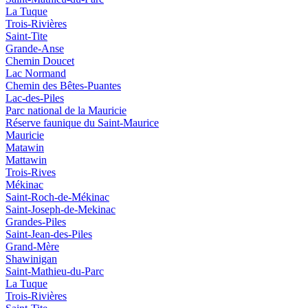
La Tuque
Trois-Rivières
Saint-Tite
Grande-Anse
Chemin Doucet
Lac Normand
Chemin des Bêtes-Puantes
Lac-des-Piles
Parc national de la Mauricie
Réserve faunique du Saint‑Maurice
Mauricie
Matawin
Mattawin
Trois-Rives
Mékinac
Saint-Roch-de-Mékinac
Saint-Joseph-de-Mekinac
Grandes-Piles
Saint-Jean-des-Piles
Grand-Mère
Shawinigan
Saint-Mathieu-du-Parc
La Tuque
Trois-Rivières