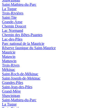
Shawinigan
Saint-Mathieu-du-Parc
La Tuque
Trois-Rivières
Saint-Tite
Grande-Anse
Chemin Doucet
Lac Normand
Chemin des Bêtes-Puantes
Lac-des-Piles
Parc national de la Mauricie
Réserve faunique du Saint‑Maurice
Mauricie
Matawin
Mattawin
Trois-Rives
Mékinac
Saint-Roch-de-Mékinac
Saint-Joseph-de-Mekinac
Grandes-Piles
Saint-Jean-des-Piles
Grand-Mère
Shawinigan
Saint-Mathieu-du-Parc
La Tuque