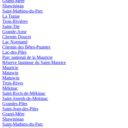
Grand-Mère
Shawinigan
Saint-Mathieu-du-Parc
La Tuque
Trois-Rivières
Saint-Tite
Grande-Anse
Chemin Doucet
Lac Normand
Chemin des Bêtes-Puantes
Lac-des-Piles
Parc national de la Mauricie
Réserve faunique du Saint‑Maurice
Mauricie
Matawin
Mattawin
Trois-Rives
Mékinac
Saint-Roch-de-Mékinac
Saint-Joseph-de-Mekinac
Grandes-Piles
Saint-Jean-des-Piles
Grand-Mère
Shawinigan
Saint-Mathieu-du-Parc