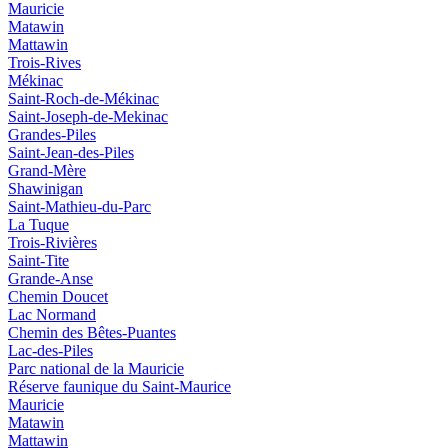
Mauricie
Matawin
Mattawin
Trois-Rives
Mékinac
Saint-Roch-de-Mékinac
Saint-Joseph-de-Mekinac
Grandes-Piles
Saint-Jean-des-Piles
Grand-Mère
Shawinigan
Saint-Mathieu-du-Parc
La Tuque
Trois-Rivières
Saint-Tite
Grande-Anse
Chemin Doucet
Lac Normand
Chemin des Bêtes-Puantes
Lac-des-Piles
Parc national de la Mauricie
Réserve faunique du Saint‑Maurice
Mauricie
Matawin
Mattawin