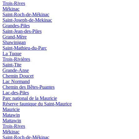
Trois-Rives
Mékinac
Saint-Roch-de-Mékinac
Saint-Joseph-de-Mekinac
Grandes-Piles
Saint-Jean-des-Piles
Grand-Mère
Shawinigan
Saint-Mathieu-du-Parc
La Tuque
Trois-Rivières
Saint-Tite
Grande-Anse
Chemin Doucet
Lac Normand
Chemin des Bêtes-Puantes
Lac-des-Piles
Parc national de la Mauricie
Réserve faunique du Saint‑Maurice
Mauricie
Matawin
Mattawin
Trois-Rives
Mékinac
Saint-Roch-de-Mékinac