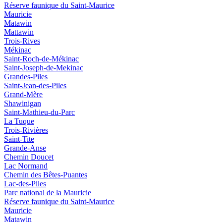
Réserve faunique du Saint‑Maurice
Mauricie
Matawin
Mattawin
Trois-Rives
Mékinac
Saint-Roch-de-Mékinac
Saint-Joseph-de-Mekinac
Grandes-Piles
Saint-Jean-des-Piles
Grand-Mère
Shawinigan
Saint-Mathieu-du-Parc
La Tuque
Trois-Rivières
Saint-Tite
Grande-Anse
Chemin Doucet
Lac Normand
Chemin des Bêtes-Puantes
Lac-des-Piles
Parc national de la Mauricie
Réserve faunique du Saint‑Maurice
Mauricie
Matawin