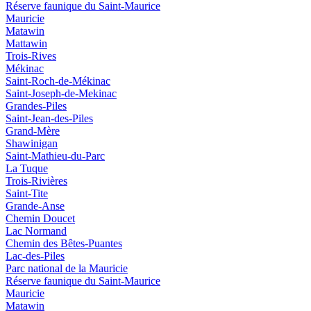
Réserve faunique du Saint‑Maurice
Mauricie
Matawin
Mattawin
Trois-Rives
Mékinac
Saint-Roch-de-Mékinac
Saint-Joseph-de-Mekinac
Grandes-Piles
Saint-Jean-des-Piles
Grand-Mère
Shawinigan
Saint-Mathieu-du-Parc
La Tuque
Trois-Rivières
Saint-Tite
Grande-Anse
Chemin Doucet
Lac Normand
Chemin des Bêtes-Puantes
Lac-des-Piles
Parc national de la Mauricie
Réserve faunique du Saint‑Maurice
Mauricie
Matawin