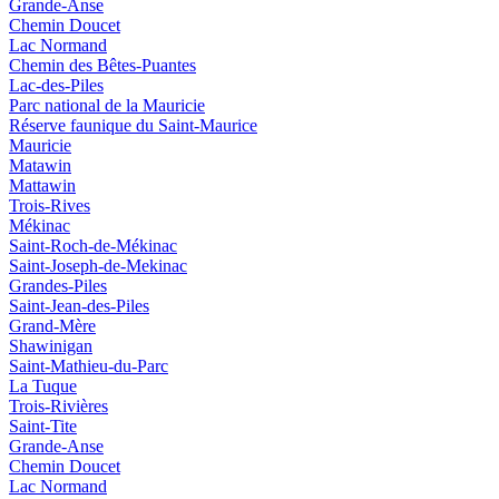
Grande-Anse
Chemin Doucet
Lac Normand
Chemin des Bêtes-Puantes
Lac-des-Piles
Parc national de la Mauricie
Réserve faunique du Saint‑Maurice
Mauricie
Matawin
Mattawin
Trois-Rives
Mékinac
Saint-Roch-de-Mékinac
Saint-Joseph-de-Mekinac
Grandes-Piles
Saint-Jean-des-Piles
Grand-Mère
Shawinigan
Saint-Mathieu-du-Parc
La Tuque
Trois-Rivières
Saint-Tite
Grande-Anse
Chemin Doucet
Lac Normand