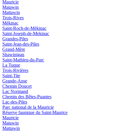
Mauricie
Matawin
Mattawin
Trois-Rives
Mékinac
Saint-Roch-de-Mékinac
Saint-Joseph-de-Mekinac
Grandes-Piles
Saint-Jean-des-Piles
Grand-Mère
Shawinigan
Saint-Mathieu-du-Parc
La Tuque
Trois-Rivières
Saint-Tite
Grande-Anse
Chemin Doucet
Lac Normand
Chemin des Bêtes-Puantes
Lac-des-Piles
Parc national de la Mauricie
Réserve faunique du Saint‑Maurice
Mauricie
Matawin
Mattawin