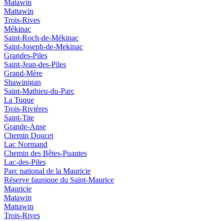
Matawin
Mattawin
Trois-Rives
Mékinac
Saint-Roch-de-Mékinac
Saint-Joseph-de-Mekinac
Grandes-Piles
Saint-Jean-des-Piles
Grand-Mère
Shawinigan
Saint-Mathieu-du-Parc
La Tuque
Trois-Rivières
Saint-Tite
Grande-Anse
Chemin Doucet
Lac Normand
Chemin des Bêtes-Puantes
Lac-des-Piles
Parc national de la Mauricie
Réserve faunique du Saint‑Maurice
Mauricie
Matawin
Mattawin
Trois-Rives