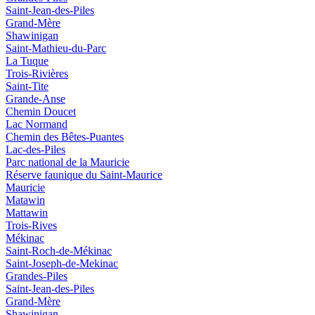
Saint-Jean-des-Piles
Grand-Mère
Shawinigan
Saint-Mathieu-du-Parc
La Tuque
Trois-Rivières
Saint-Tite
Grande-Anse
Chemin Doucet
Lac Normand
Chemin des Bêtes-Puantes
Lac-des-Piles
Parc national de la Mauricie
Réserve faunique du Saint‑Maurice
Mauricie
Matawin
Mattawin
Trois-Rives
Mékinac
Saint-Roch-de-Mékinac
Saint-Joseph-de-Mekinac
Grandes-Piles
Saint-Jean-des-Piles
Grand-Mère
Shawinigan