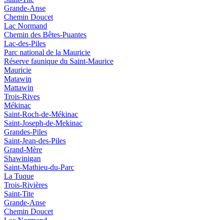
Grande-Anse
Chemin Doucet
Lac Normand
Chemin des Bêtes-Puantes
Lac-des-Piles
Parc national de la Mauricie
Réserve faunique du Saint‑Maurice
Mauricie
Matawin
Mattawin
Trois-Rives
Mékinac
Saint-Roch-de-Mékinac
Saint-Joseph-de-Mekinac
Grandes-Piles
Saint-Jean-des-Piles
Grand-Mère
Shawinigan
Saint-Mathieu-du-Parc
La Tuque
Trois-Rivières
Saint-Tite
Grande-Anse
Chemin Doucet