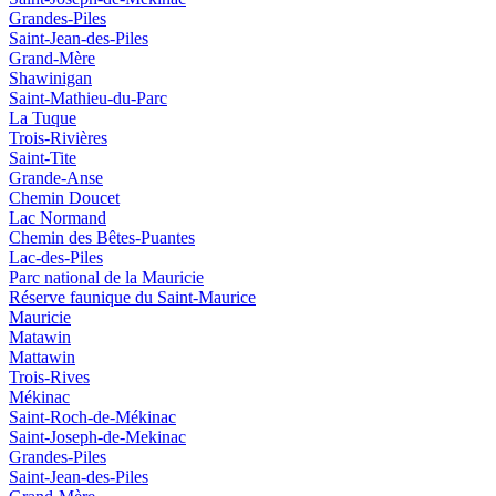
Grandes-Piles
Saint-Jean-des-Piles
Grand-Mère
Shawinigan
Saint-Mathieu-du-Parc
La Tuque
Trois-Rivières
Saint-Tite
Grande-Anse
Chemin Doucet
Lac Normand
Chemin des Bêtes-Puantes
Lac-des-Piles
Parc national de la Mauricie
Réserve faunique du Saint‑Maurice
Mauricie
Matawin
Mattawin
Trois-Rives
Mékinac
Saint-Roch-de-Mékinac
Saint-Joseph-de-Mekinac
Grandes-Piles
Saint-Jean-des-Piles