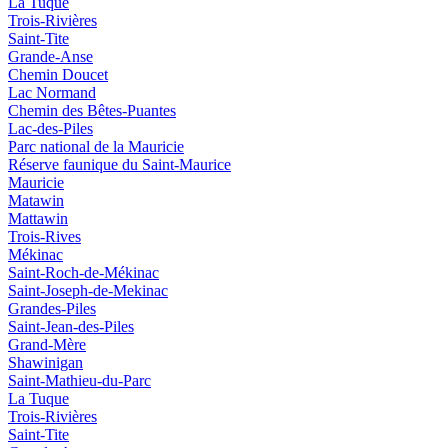
La Tuque
Trois-Rivières
Saint-Tite
Grande-Anse
Chemin Doucet
Lac Normand
Chemin des Bêtes-Puantes
Lac-des-Piles
Parc national de la Mauricie
Réserve faunique du Saint‑Maurice
Mauricie
Matawin
Mattawin
Trois-Rives
Mékinac
Saint-Roch-de-Mékinac
Saint-Joseph-de-Mekinac
Grandes-Piles
Saint-Jean-des-Piles
Grand-Mère
Shawinigan
Saint-Mathieu-du-Parc
La Tuque
Trois-Rivières
Saint-Tite