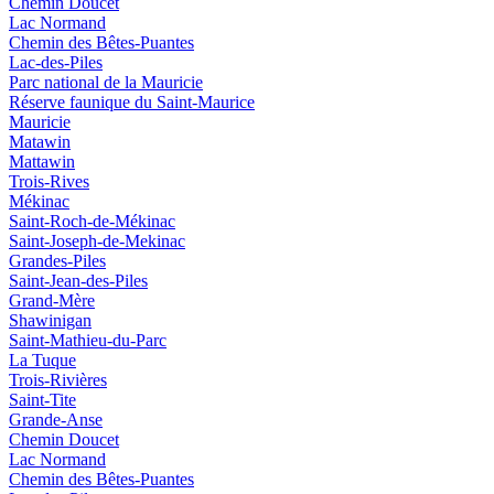
Chemin Doucet
Lac Normand
Chemin des Bêtes-Puantes
Lac-des-Piles
Parc national de la Mauricie
Réserve faunique du Saint‑Maurice
Mauricie
Matawin
Mattawin
Trois-Rives
Mékinac
Saint-Roch-de-Mékinac
Saint-Joseph-de-Mekinac
Grandes-Piles
Saint-Jean-des-Piles
Grand-Mère
Shawinigan
Saint-Mathieu-du-Parc
La Tuque
Trois-Rivières
Saint-Tite
Grande-Anse
Chemin Doucet
Lac Normand
Chemin des Bêtes-Puantes