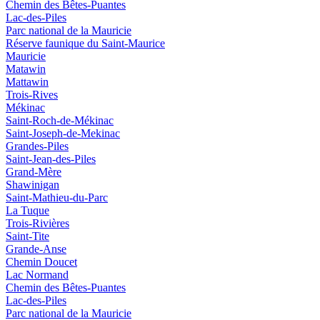
Chemin des Bêtes-Puantes
Lac-des-Piles
Parc national de la Mauricie
Réserve faunique du Saint‑Maurice
Mauricie
Matawin
Mattawin
Trois-Rives
Mékinac
Saint-Roch-de-Mékinac
Saint-Joseph-de-Mekinac
Grandes-Piles
Saint-Jean-des-Piles
Grand-Mère
Shawinigan
Saint-Mathieu-du-Parc
La Tuque
Trois-Rivières
Saint-Tite
Grande-Anse
Chemin Doucet
Lac Normand
Chemin des Bêtes-Puantes
Lac-des-Piles
Parc national de la Mauricie