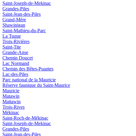
Saint-Joseph-de-Mekinac
Grandes-Piles
Saint-Jean-des-Piles
Grand-Mère
Shawinigan
Saint-Mathieu-du-Parc
La Tuque
Trois-Rivières
Saint-Tite
Grande-Anse
Chemin Doucet
Lac Normand
Chemin des Bêtes-Puantes
Lac-des-Piles
Parc national de la Mauricie
Réserve faunique du Saint‑Maurice
Mauricie
Matawin
Mattawin
Trois-Rives
Mékinac
Saint-Roch-de-Mékinac
Saint-Joseph-de-Mekinac
Grandes-Piles
Saint-Jean-des-Piles