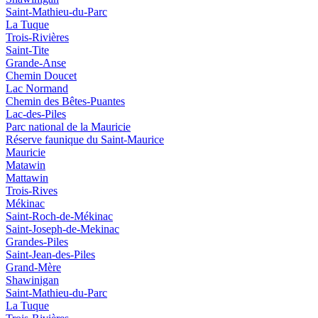
Saint-Mathieu-du-Parc
La Tuque
Trois-Rivières
Saint-Tite
Grande-Anse
Chemin Doucet
Lac Normand
Chemin des Bêtes-Puantes
Lac-des-Piles
Parc national de la Mauricie
Réserve faunique du Saint‑Maurice
Mauricie
Matawin
Mattawin
Trois-Rives
Mékinac
Saint-Roch-de-Mékinac
Saint-Joseph-de-Mekinac
Grandes-Piles
Saint-Jean-des-Piles
Grand-Mère
Shawinigan
Saint-Mathieu-du-Parc
La Tuque