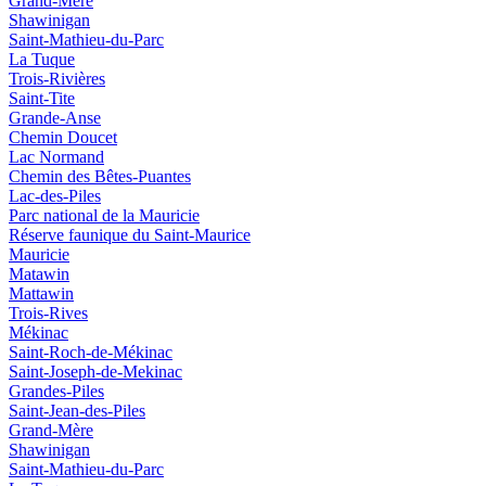
Grand-Mère
Shawinigan
Saint-Mathieu-du-Parc
La Tuque
Trois-Rivières
Saint-Tite
Grande-Anse
Chemin Doucet
Lac Normand
Chemin des Bêtes-Puantes
Lac-des-Piles
Parc national de la Mauricie
Réserve faunique du Saint‑Maurice
Mauricie
Matawin
Mattawin
Trois-Rives
Mékinac
Saint-Roch-de-Mékinac
Saint-Joseph-de-Mekinac
Grandes-Piles
Saint-Jean-des-Piles
Grand-Mère
Shawinigan
Saint-Mathieu-du-Parc