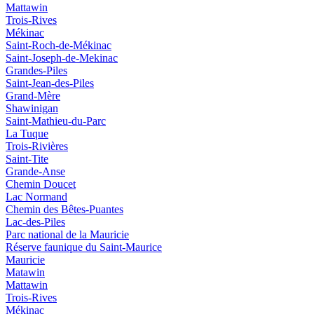
Mattawin
Trois-Rives
Mékinac
Saint-Roch-de-Mékinac
Saint-Joseph-de-Mekinac
Grandes-Piles
Saint-Jean-des-Piles
Grand-Mère
Shawinigan
Saint-Mathieu-du-Parc
La Tuque
Trois-Rivières
Saint-Tite
Grande-Anse
Chemin Doucet
Lac Normand
Chemin des Bêtes-Puantes
Lac-des-Piles
Parc national de la Mauricie
Réserve faunique du Saint‑Maurice
Mauricie
Matawin
Mattawin
Trois-Rives
Mékinac