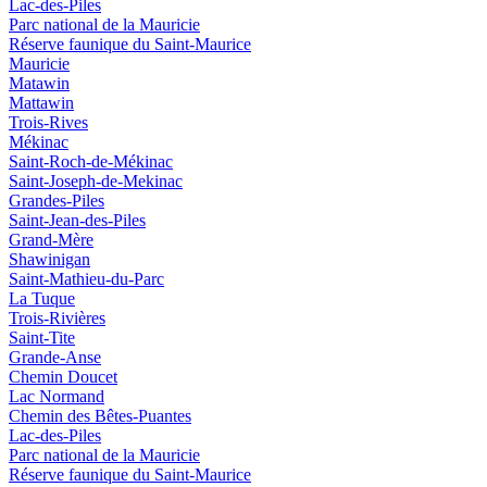
Lac-des-Piles
Parc national de la Mauricie
Réserve faunique du Saint‑Maurice
Mauricie
Matawin
Mattawin
Trois-Rives
Mékinac
Saint-Roch-de-Mékinac
Saint-Joseph-de-Mekinac
Grandes-Piles
Saint-Jean-des-Piles
Grand-Mère
Shawinigan
Saint-Mathieu-du-Parc
La Tuque
Trois-Rivières
Saint-Tite
Grande-Anse
Chemin Doucet
Lac Normand
Chemin des Bêtes-Puantes
Lac-des-Piles
Parc national de la Mauricie
Réserve faunique du Saint‑Maurice