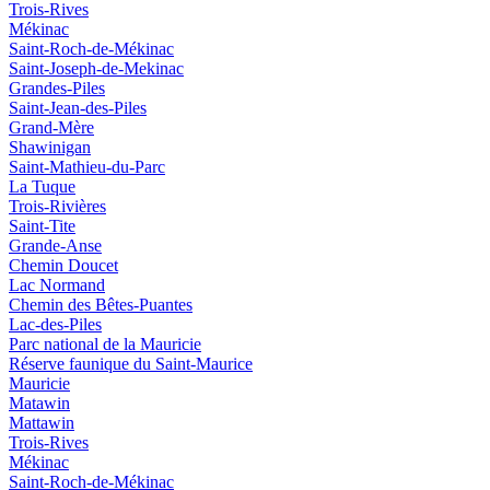
Trois-Rives
Mékinac
Saint-Roch-de-Mékinac
Saint-Joseph-de-Mekinac
Grandes-Piles
Saint-Jean-des-Piles
Grand-Mère
Shawinigan
Saint-Mathieu-du-Parc
La Tuque
Trois-Rivières
Saint-Tite
Grande-Anse
Chemin Doucet
Lac Normand
Chemin des Bêtes-Puantes
Lac-des-Piles
Parc national de la Mauricie
Réserve faunique du Saint‑Maurice
Mauricie
Matawin
Mattawin
Trois-Rives
Mékinac
Saint-Roch-de-Mékinac