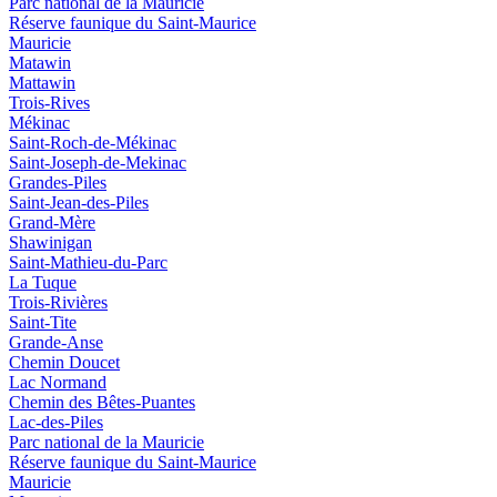
Parc national de la Mauricie
Réserve faunique du Saint‑Maurice
Mauricie
Matawin
Mattawin
Trois-Rives
Mékinac
Saint-Roch-de-Mékinac
Saint-Joseph-de-Mekinac
Grandes-Piles
Saint-Jean-des-Piles
Grand-Mère
Shawinigan
Saint-Mathieu-du-Parc
La Tuque
Trois-Rivières
Saint-Tite
Grande-Anse
Chemin Doucet
Lac Normand
Chemin des Bêtes-Puantes
Lac-des-Piles
Parc national de la Mauricie
Réserve faunique du Saint‑Maurice
Mauricie