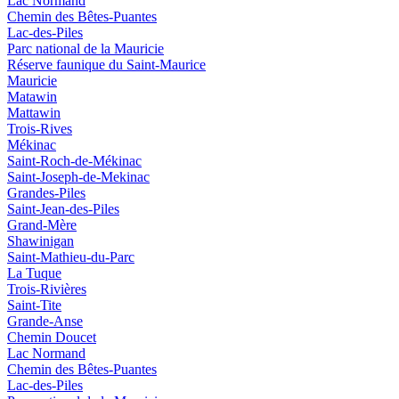
Lac Normand
Chemin des Bêtes-Puantes
Lac-des-Piles
Parc national de la Mauricie
Réserve faunique du Saint‑Maurice
Mauricie
Matawin
Mattawin
Trois-Rives
Mékinac
Saint-Roch-de-Mékinac
Saint-Joseph-de-Mekinac
Grandes-Piles
Saint-Jean-des-Piles
Grand-Mère
Shawinigan
Saint-Mathieu-du-Parc
La Tuque
Trois-Rivières
Saint-Tite
Grande-Anse
Chemin Doucet
Lac Normand
Chemin des Bêtes-Puantes
Lac-des-Piles