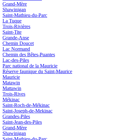
Grand-Mère
Shawinigan
Saint-Mathieu-du-Parc
La Tuque
Trois-Rivières
Saint-Tite
Grande-Anse
Chemin Doucet
Lac Normand
Chemin des Bêtes-Puantes
Lac-des-Piles
Parc national de la Mauricie
Réserve faunique du Saint‑Maurice
Mauricie
Matawin
Mattawin
Trois-Rives
Mékinac
Saint-Roch-de-Mékinac
Saint-Joseph-de-Mekinac
Grandes-Piles
Saint-Jean-des-Piles
Grand-Mère
Shawinigan
Saint-Mathieu-du-Parc