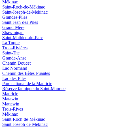
Mékinac
Saint-Roch-de-Mékinac
Saint-Joseph-de-Mekinac
Grandes-Piles
Saint-Jean-des-Piles
Grand-Mère
Shawinigan
Saint-Mathieu-du-Parc
La Tuque
Trois-Rivières
Saint-Tite
Grande-Anse
Chemin Doucet
Lac Normand
Chemin des Bêtes-Puantes
Lac-des-Piles
Parc national de la Mauricie
Réserve faunique du Saint‑Maurice
Mauricie
Matawin
Mattawin
Trois-Rives
Mékinac
Saint-Roch-de-Mékinac
Saint-Joseph-de-Mekinac