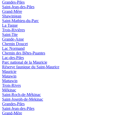
Grandes-Piles
Saint-Jean-des-Piles
Grand-Mère
Shawinigan
Saint-Mathieu-du-Parc
La Tuque
Trois-Rivières
Saint-Tite
Grande-Anse
Chemin Doucet
Lac Normand
Chemin des Bêtes-Puantes
Lac-des-Piles
Parc national de la Mauricie
Réserve faunique du Saint‑Maurice
Mauricie
Matawin
Mattawin
Trois-Rives
Mékinac
Saint-Roch-de-Mékinac
Saint-Joseph-de-Mekinac
Grandes-Piles
Saint-Jean-des-Piles
Grand-Mère