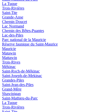
La Tuque
Trois-Rivières
Saint-Tite
Grande-Anse
Chemin Doucet
Lac Normand
Chemin des Bêtes-Puantes
Lac-des-Piles
Parc national de la Mauricie
Réserve faunique du Saint‑Maurice
Mauricie
Matawin
Mattawin
Trois-Rives
Mékinac
Saint-Roch-de-Mékinac
Saint-Joseph-de-Mekinac
Grandes-Piles
Saint-Jean-des-Piles
Grand-Mère
Shawinigan
Saint-Mathieu-du-Parc
La Tuque
Trois-Rivières
Saint-Tite