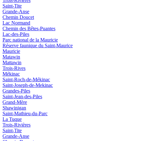
Trois-Rivières
Saint-Tite
Grande-Anse
Chemin Doucet
Lac Normand
Chemin des Bêtes-Puantes
Lac-des-Piles
Parc national de la Mauricie
Réserve faunique du Saint‑Maurice
Mauricie
Matawin
Mattawin
Trois-Rives
Mékinac
Saint-Roch-de-Mékinac
Saint-Joseph-de-Mekinac
Grandes-Piles
Saint-Jean-des-Piles
Grand-Mère
Shawinigan
Saint-Mathieu-du-Parc
La Tuque
Trois-Rivières
Saint-Tite
Grande-Anse