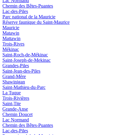
Lac Normand
Chemin des Bêtes-Puantes
Lac-des-Piles
Parc national de la Mauricie
Réserve faunique du Saint‑Maurice
Mauricie
Matawin
Mattawin
Trois-Rives
Mékinac
Saint-Roch-de-Mékinac
Saint-Joseph-de-Mekinac
Grandes-Piles
Saint-Jean-des-Piles
Grand-Mère
Shawinigan
Saint-Mathieu-du-Parc
La Tuque
Trois-Rivières
Saint-Tite
Grande-Anse
Chemin Doucet
Lac Normand
Chemin des Bêtes-Puantes
Lac-des-Piles