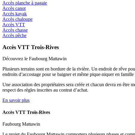
Accès planche à pagaie
Accès canot
Accès kayak
Accès chaloupe
Accès VTT
Accès chasse
Accès pêche
Accès VTT Trois-Rives
Découvrez le Faubourg Mattawin
Plusieurs terrains sont en bordure de la rivière. Un endroit de rêve po
endroits d’accostage pour se baigner et même pique-niquer en famille
Une association des propriétaires sera créée et chacun devra en être 
respect des règles inscrites au contrat d’achat.
En savoir plus
Accès VTT Trois-Rives
Faubourg Mattawin
Le projet du Faubourg Mattawin comportera plusieurs phases et comptera