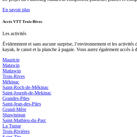
En savoir plus
Accès VTT Trois-Rives
Les activités
Évidemment et sans aucune surprise, l’environnement et les activités 
kayak, le canot et la planche à pagaie. Vous aurez également accès à d
Mauricie
Matawin
Mattawin
Trois-Rives
Mékinac
Saint-Roch-de-Mékinac
Saint-Joseph-de-Mekinac
Grandes-Piles
Saint-Jean-des-Piles
Grand-Mère
Shawinigan
Saint-Mathieu-du-Parc
La Tuque
Trois-Rivières
Saint-Tite