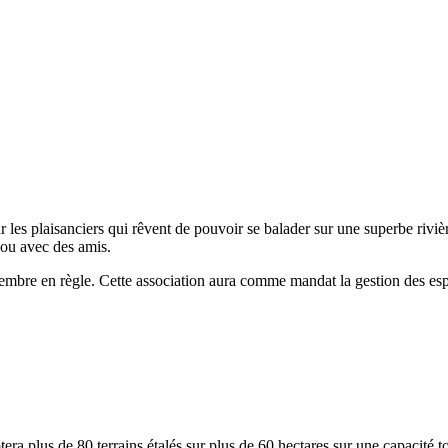
ur les plaisanciers qui rêvent de pouvoir se balader sur une superbe rivi
 ou avec des amis.
membre en règle. Cette association aura comme mandat la gestion des esp
 plus de 80 terrains étalés sur plus de 60 hectares sur une capacité to