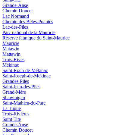
Grande-Anse
Chemin Doucet
Lac Normand
Chemin des Bêtes-Puantes
Lac-des-Piles
Parc national de la Mauricie
Réserve faunique du Saint‑Maurice
Mauricie
Matawin
Mattawin
Trois-Rives
Mékinac
Saint-Roch-de-Mékinac
Saint-Joseph-de-Mekinac
Grandes-Piles
Saint-Jean-des-Piles
Grand-Mère
Shawinigan
Saint-Mathieu-du-Parc
La Tuque
Trois-Rivières
Saint-Tite
Grande-Anse
Chemin Doucet