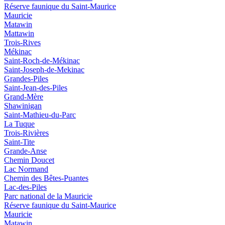
Réserve faunique du Saint‑Maurice
Mauricie
Matawin
Mattawin
Trois-Rives
Mékinac
Saint-Roch-de-Mékinac
Saint-Joseph-de-Mekinac
Grandes-Piles
Saint-Jean-des-Piles
Grand-Mère
Shawinigan
Saint-Mathieu-du-Parc
La Tuque
Trois-Rivières
Saint-Tite
Grande-Anse
Chemin Doucet
Lac Normand
Chemin des Bêtes-Puantes
Lac-des-Piles
Parc national de la Mauricie
Réserve faunique du Saint‑Maurice
Mauricie
Matawin