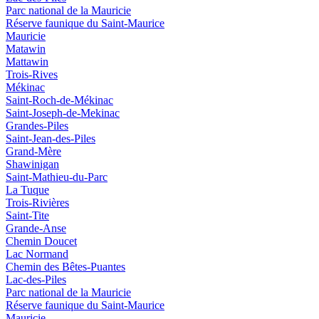
Parc national de la Mauricie
Réserve faunique du Saint‑Maurice
Mauricie
Matawin
Mattawin
Trois-Rives
Mékinac
Saint-Roch-de-Mékinac
Saint-Joseph-de-Mekinac
Grandes-Piles
Saint-Jean-des-Piles
Grand-Mère
Shawinigan
Saint-Mathieu-du-Parc
La Tuque
Trois-Rivières
Saint-Tite
Grande-Anse
Chemin Doucet
Lac Normand
Chemin des Bêtes-Puantes
Lac-des-Piles
Parc national de la Mauricie
Réserve faunique du Saint‑Maurice
Mauricie