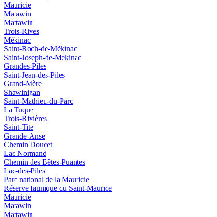
Mauricie
Matawin
Mattawin
Trois-Rives
Mékinac
Saint-Roch-de-Mékinac
Saint-Joseph-de-Mekinac
Grandes-Piles
Saint-Jean-des-Piles
Grand-Mère
Shawinigan
Saint-Mathieu-du-Parc
La Tuque
Trois-Rivières
Saint-Tite
Grande-Anse
Chemin Doucet
Lac Normand
Chemin des Bêtes-Puantes
Lac-des-Piles
Parc national de la Mauricie
Réserve faunique du Saint‑Maurice
Mauricie
Matawin
Mattawin