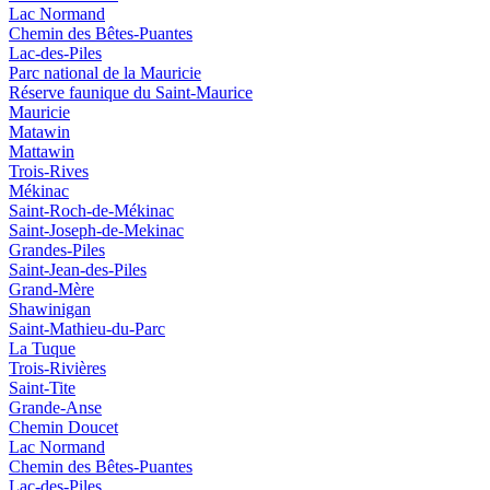
Lac Normand
Chemin des Bêtes-Puantes
Lac-des-Piles
Parc national de la Mauricie
Réserve faunique du Saint‑Maurice
Mauricie
Matawin
Mattawin
Trois-Rives
Mékinac
Saint-Roch-de-Mékinac
Saint-Joseph-de-Mekinac
Grandes-Piles
Saint-Jean-des-Piles
Grand-Mère
Shawinigan
Saint-Mathieu-du-Parc
La Tuque
Trois-Rivières
Saint-Tite
Grande-Anse
Chemin Doucet
Lac Normand
Chemin des Bêtes-Puantes
Lac-des-Piles