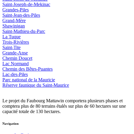
Saint-Joseph-de-Mekinac
Grandes-Piles
Saint-Jean-des-Piles
Grand-Mère
Shawinigan
Saint-Mathieu-du-Parc
La Tuque
Trois-Rivières
Saint-Tite
Grande-Anse
Chemin Doucet
Lac Normand
Chemin des Bêtes-Puantes
Lac-des-Piles
Parc national de la Mauricie
Réserve faunique du Saint‑Maurice
Le projet du Faubourg Mattawin comportera plusieurs phases et
comptera plus de 80 terrains étalés sur plus de 60 hectares sur une
capacité totale de 130 hectares.
Navigation