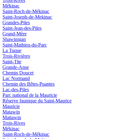
Trois-Rives
Mékinac
Saint-Roch-de-Mékinac
Saint-Joseph-de-Mekinac
Grandes-Piles
Saint-Jean-des-Piles
Grand-Mère
Shawinigan
Saint-Mathieu-du-Parc
La Tuque
Trois-Rivières
Saint-Tite
Grande-Anse
Chemin Doucet
Lac Normand
Chemin des Bêtes-Puantes
Lac-des-Piles
Parc national de la Mauricie
Réserve faunique du Saint‑Maurice
Mauricie
Matawin
Mattawin
Trois-Rives
Mékinac
Saint-Roch-de-Mékinac