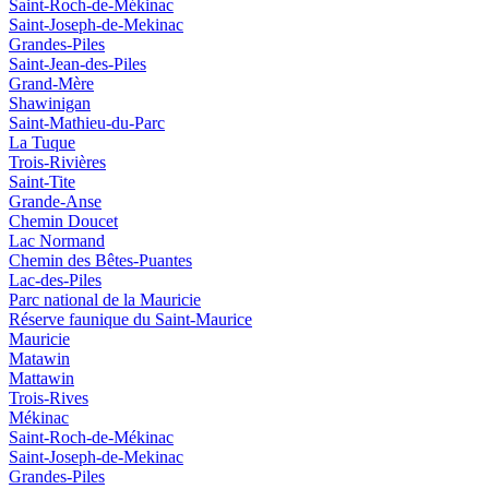
Saint-Roch-de-Mékinac
Saint-Joseph-de-Mekinac
Grandes-Piles
Saint-Jean-des-Piles
Grand-Mère
Shawinigan
Saint-Mathieu-du-Parc
La Tuque
Trois-Rivières
Saint-Tite
Grande-Anse
Chemin Doucet
Lac Normand
Chemin des Bêtes-Puantes
Lac-des-Piles
Parc national de la Mauricie
Réserve faunique du Saint‑Maurice
Mauricie
Matawin
Mattawin
Trois-Rives
Mékinac
Saint-Roch-de-Mékinac
Saint-Joseph-de-Mekinac
Grandes-Piles