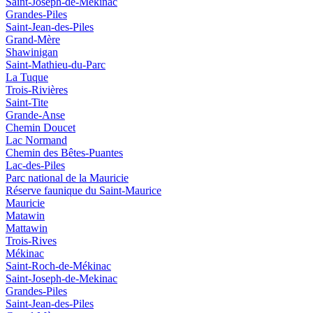
Saint-Joseph-de-Mekinac
Grandes-Piles
Saint-Jean-des-Piles
Grand-Mère
Shawinigan
Saint-Mathieu-du-Parc
La Tuque
Trois-Rivières
Saint-Tite
Grande-Anse
Chemin Doucet
Lac Normand
Chemin des Bêtes-Puantes
Lac-des-Piles
Parc national de la Mauricie
Réserve faunique du Saint‑Maurice
Mauricie
Matawin
Mattawin
Trois-Rives
Mékinac
Saint-Roch-de-Mékinac
Saint-Joseph-de-Mekinac
Grandes-Piles
Saint-Jean-des-Piles