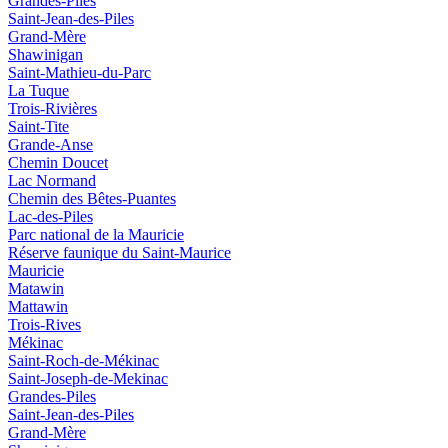
Grandes-Piles
Saint-Jean-des-Piles
Grand-Mère
Shawinigan
Saint-Mathieu-du-Parc
La Tuque
Trois-Rivières
Saint-Tite
Grande-Anse
Chemin Doucet
Lac Normand
Chemin des Bêtes-Puantes
Lac-des-Piles
Parc national de la Mauricie
Réserve faunique du Saint‑Maurice
Mauricie
Matawin
Mattawin
Trois-Rives
Mékinac
Saint-Roch-de-Mékinac
Saint-Joseph-de-Mekinac
Grandes-Piles
Saint-Jean-des-Piles
Grand-Mère