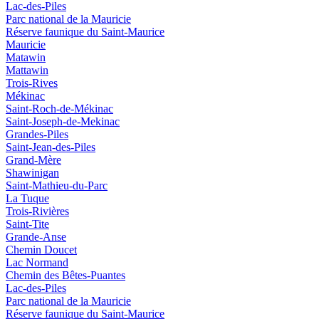
Lac-des-Piles
Parc national de la Mauricie
Réserve faunique du Saint‑Maurice
Mauricie
Matawin
Mattawin
Trois-Rives
Mékinac
Saint-Roch-de-Mékinac
Saint-Joseph-de-Mekinac
Grandes-Piles
Saint-Jean-des-Piles
Grand-Mère
Shawinigan
Saint-Mathieu-du-Parc
La Tuque
Trois-Rivières
Saint-Tite
Grande-Anse
Chemin Doucet
Lac Normand
Chemin des Bêtes-Puantes
Lac-des-Piles
Parc national de la Mauricie
Réserve faunique du Saint‑Maurice