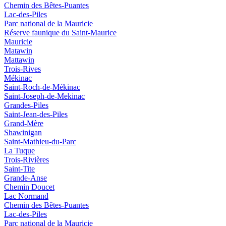
Chemin des Bêtes-Puantes
Lac-des-Piles
Parc national de la Mauricie
Réserve faunique du Saint‑Maurice
Mauricie
Matawin
Mattawin
Trois-Rives
Mékinac
Saint-Roch-de-Mékinac
Saint-Joseph-de-Mekinac
Grandes-Piles
Saint-Jean-des-Piles
Grand-Mère
Shawinigan
Saint-Mathieu-du-Parc
La Tuque
Trois-Rivières
Saint-Tite
Grande-Anse
Chemin Doucet
Lac Normand
Chemin des Bêtes-Puantes
Lac-des-Piles
Parc national de la Mauricie