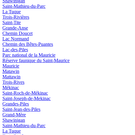
Shawinigan
Saint-Mathieu-du-Parc
La Tuque
Trois-Rivières
Saint-Tite
Grande-Anse
Chemin Doucet
Lac Normand
Chemin des Bêtes-Puantes
Lac-des-Piles
Parc national de la Mauricie
Réserve faunique du Saint‑Maurice
Mauricie
Matawin
Mattawin
Trois-Rives
Mékinac
Saint-Roch-de-Mékinac
Saint-Joseph-de-Mekinac
Grandes-Piles
Saint-Jean-des-Piles
Grand-Mère
Shawinigan
Saint-Mathieu-du-Parc
La Tuque