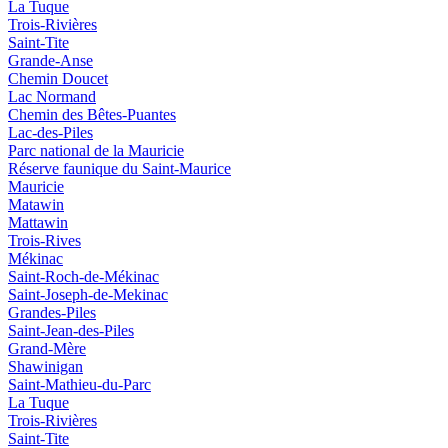
La Tuque
Trois-Rivières
Saint-Tite
Grande-Anse
Chemin Doucet
Lac Normand
Chemin des Bêtes-Puantes
Lac-des-Piles
Parc national de la Mauricie
Réserve faunique du Saint‑Maurice
Mauricie
Matawin
Mattawin
Trois-Rives
Mékinac
Saint-Roch-de-Mékinac
Saint-Joseph-de-Mekinac
Grandes-Piles
Saint-Jean-des-Piles
Grand-Mère
Shawinigan
Saint-Mathieu-du-Parc
La Tuque
Trois-Rivières
Saint-Tite