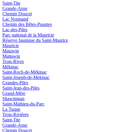
Saint-Tite
Grande-Anse
Chemin Doucet
Lac Normand
Chemin des Bêtes-Puantes
Lac-des-Piles
Parc national de la Mauricie
Réserve faunique du Saint‑Maurice
Mauricie
Matawin
Mattawin
Trois-Rives
Mékinac
Saint-Roch-de-Mékinac
Saint-Joseph-de-Mekinac
Grandes-Piles
Saint-Jean-des-Piles
Grand-Mère
Shawinigan
Saint-Mathieu-du-Parc
La Tuque
Trois-Rivières
Saint-Tite
Grande-Anse
Chemin Doucet