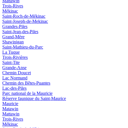
Mattawin
Trois-Rives
Mékinac
Saint-Roch-de-Mékinac
Saint-Joseph-de-Mekinac
Grandes-Piles
Saint-Jean-des-Piles
Grand-Mère
Shawinigan
Saint-Mathieu-du-Parc
La Tuque
Trois-Rivières
Saint-Tite
Grande-Anse
Chemin Doucet
Lac Normand
Chemin des Bêtes-Puantes
Lac-des-Piles
Parc national de la Mauricie
Réserve faunique du Saint‑Maurice
Mauricie
Matawin
Mattawin
Trois-Rives
Mékinac