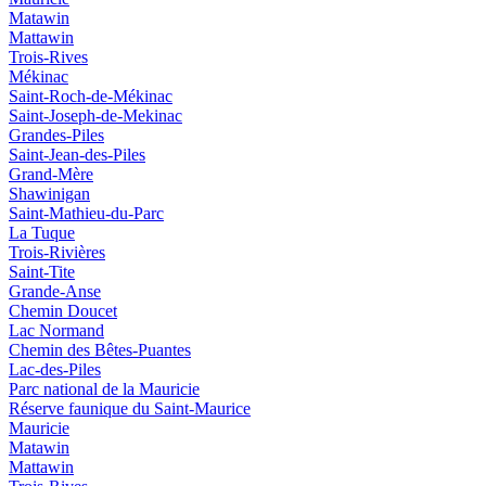
Matawin
Mattawin
Trois-Rives
Mékinac
Saint-Roch-de-Mékinac
Saint-Joseph-de-Mekinac
Grandes-Piles
Saint-Jean-des-Piles
Grand-Mère
Shawinigan
Saint-Mathieu-du-Parc
La Tuque
Trois-Rivières
Saint-Tite
Grande-Anse
Chemin Doucet
Lac Normand
Chemin des Bêtes-Puantes
Lac-des-Piles
Parc national de la Mauricie
Réserve faunique du Saint‑Maurice
Mauricie
Matawin
Mattawin