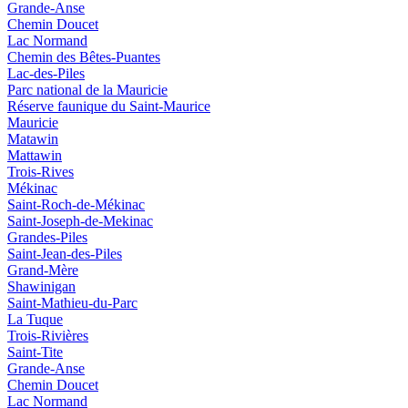
Grande-Anse
Chemin Doucet
Lac Normand
Chemin des Bêtes-Puantes
Lac-des-Piles
Parc national de la Mauricie
Réserve faunique du Saint‑Maurice
Mauricie
Matawin
Mattawin
Trois-Rives
Mékinac
Saint-Roch-de-Mékinac
Saint-Joseph-de-Mekinac
Grandes-Piles
Saint-Jean-des-Piles
Grand-Mère
Shawinigan
Saint-Mathieu-du-Parc
La Tuque
Trois-Rivières
Saint-Tite
Grande-Anse
Chemin Doucet
Lac Normand