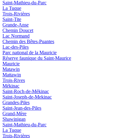
Saint-Mathieu-du-Parc
La Tuque
Trois-Rivières
Saint-Tite
Grande-Anse
Chemin Doucet
Lac Normand
Chemin des Bêtes-Puantes
Lac-des-Piles
Parc national de la Mauricie
Réserve faunique du Saint‑Maurice
Mauricie
Matawin
Mattawin
Trois-Rives
Mékinac
Saint-Roch-de-Mékinac
Saint-Joseph-de-Mekinac
Grandes-Piles
Saint-Jean-des-Piles
Grand-Mère
Shawinigan
Saint-Mathieu-du-Parc
La Tuque
Trois-Rivières