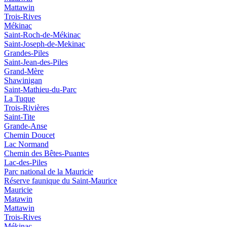
Mattawin
Trois-Rives
Mékinac
Saint-Roch-de-Mékinac
Saint-Joseph-de-Mekinac
Grandes-Piles
Saint-Jean-des-Piles
Grand-Mère
Shawinigan
Saint-Mathieu-du-Parc
La Tuque
Trois-Rivières
Saint-Tite
Grande-Anse
Chemin Doucet
Lac Normand
Chemin des Bêtes-Puantes
Lac-des-Piles
Parc national de la Mauricie
Réserve faunique du Saint‑Maurice
Mauricie
Matawin
Mattawin
Trois-Rives
Mékinac