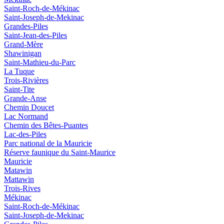
Saint-Roch-de-Mékinac
Saint-Joseph-de-Mekinac
Grandes-Piles
Saint-Jean-des-Piles
Grand-Mère
Shawinigan
Saint-Mathieu-du-Parc
La Tuque
Trois-Rivières
Saint-Tite
Grande-Anse
Chemin Doucet
Lac Normand
Chemin des Bêtes-Puantes
Lac-des-Piles
Parc national de la Mauricie
Réserve faunique du Saint‑Maurice
Mauricie
Matawin
Mattawin
Trois-Rives
Mékinac
Saint-Roch-de-Mékinac
Saint-Joseph-de-Mekinac