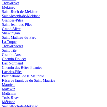
Trois-Rives
Mékinac
Saint-Roch-de-Mékinac
Saint-Joseph-de-Mekinac
Grandes-Piles
Saint-Jean-des-Piles
Grand-Mère
Shawinigan
Saint-Mathieu-du-Parc
La Tuque
Trois-Rivières
Saint-Tite
Grande-Anse
Chemin Doucet
Lac Normand
Chemin des Bêtes-Puantes
Lac-des-Piles
Parc national de la Mauricie
Réserve faunique du Saint‑Maurice
Mauricie
Matawin
Mattawin
Trois-Rives
Mékinac
Saint-Roch-de-Mékinac