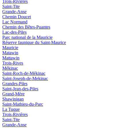
Trois-Rivières
Saint-Tite
Grande-Anse
Chemin Doucet
Lac Normand
Chemin des Bêtes-Puantes
Lac-des-Piles
Parc national de la Mauricie
Réserve faunique du Saint‑Maurice
Mauricie
Matawin
Mattawin
Trois-Rives
Mékinac
Saint-Roch-de-Mékinac
Saint-Joseph-de-Mekinac
Grandes-Piles
Saint-Jean-des-Piles
Grand-Mère
Shawinigan
Saint-Mathieu-du-Parc
La Tuque
Trois-Rivières
Saint-Tite
Grande-Anse