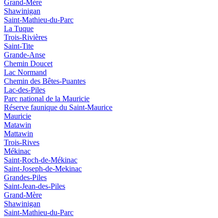
Grand-Mère
Shawinigan
Saint-Mathieu-du-Parc
La Tuque
Trois-Rivières
Saint-Tite
Grande-Anse
Chemin Doucet
Lac Normand
Chemin des Bêtes-Puantes
Lac-des-Piles
Parc national de la Mauricie
Réserve faunique du Saint‑Maurice
Mauricie
Matawin
Mattawin
Trois-Rives
Mékinac
Saint-Roch-de-Mékinac
Saint-Joseph-de-Mekinac
Grandes-Piles
Saint-Jean-des-Piles
Grand-Mère
Shawinigan
Saint-Mathieu-du-Parc