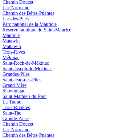
Chemin Doucet
Lac Normand
Chemin des Bêtes-Puantes
Lac-des-Piles
Parc national de la Mauricie
Réserve faunique du Saint‑Maurice
Mauricie
Matawin
Mattawin
Trois-Rives
Mékinac
Saint-Roch-de-Mékinac
Saint-Joseph-de-Mekinac
Grandes-Piles
Saint-Jean-des-Piles
Grand-Mère
Shawinigan
Saint-Mathieu-du-Parc
La Tuque
Trois-Rivières
Saint-Tite
Grande-Anse
Chemin Doucet
Lac Normand
Chemin des Bêtes-Puantes