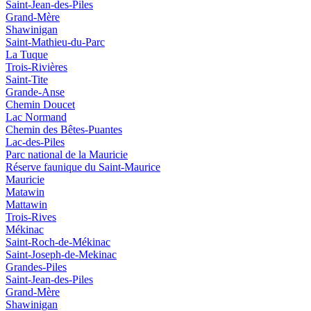
Saint-Jean-des-Piles
Grand-Mère
Shawinigan
Saint-Mathieu-du-Parc
La Tuque
Trois-Rivières
Saint-Tite
Grande-Anse
Chemin Doucet
Lac Normand
Chemin des Bêtes-Puantes
Lac-des-Piles
Parc national de la Mauricie
Réserve faunique du Saint‑Maurice
Mauricie
Matawin
Mattawin
Trois-Rives
Mékinac
Saint-Roch-de-Mékinac
Saint-Joseph-de-Mekinac
Grandes-Piles
Saint-Jean-des-Piles
Grand-Mère
Shawinigan