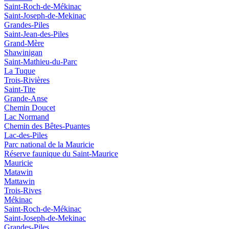
Saint-Roch-de-Mékinac
Saint-Joseph-de-Mekinac
Grandes-Piles
Saint-Jean-des-Piles
Grand-Mère
Shawinigan
Saint-Mathieu-du-Parc
La Tuque
Trois-Rivières
Saint-Tite
Grande-Anse
Chemin Doucet
Lac Normand
Chemin des Bêtes-Puantes
Lac-des-Piles
Parc national de la Mauricie
Réserve faunique du Saint‑Maurice
Mauricie
Matawin
Mattawin
Trois-Rives
Mékinac
Saint-Roch-de-Mékinac
Saint-Joseph-de-Mekinac
Grandes-Piles