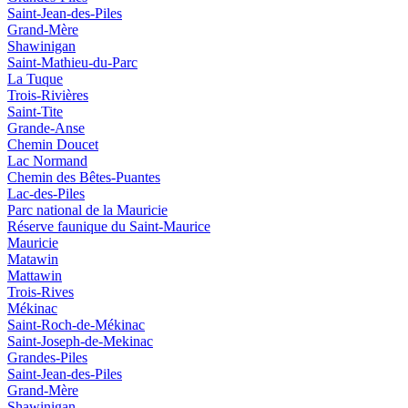
Saint-Jean-des-Piles
Grand-Mère
Shawinigan
Saint-Mathieu-du-Parc
La Tuque
Trois-Rivières
Saint-Tite
Grande-Anse
Chemin Doucet
Lac Normand
Chemin des Bêtes-Puantes
Lac-des-Piles
Parc national de la Mauricie
Réserve faunique du Saint‑Maurice
Mauricie
Matawin
Mattawin
Trois-Rives
Mékinac
Saint-Roch-de-Mékinac
Saint-Joseph-de-Mekinac
Grandes-Piles
Saint-Jean-des-Piles
Grand-Mère
Shawinigan