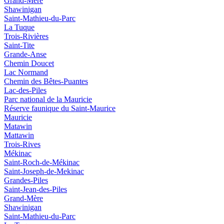
Grand-Mère
Shawinigan
Saint-Mathieu-du-Parc
La Tuque
Trois-Rivières
Saint-Tite
Grande-Anse
Chemin Doucet
Lac Normand
Chemin des Bêtes-Puantes
Lac-des-Piles
Parc national de la Mauricie
Réserve faunique du Saint‑Maurice
Mauricie
Matawin
Mattawin
Trois-Rives
Mékinac
Saint-Roch-de-Mékinac
Saint-Joseph-de-Mekinac
Grandes-Piles
Saint-Jean-des-Piles
Grand-Mère
Shawinigan
Saint-Mathieu-du-Parc