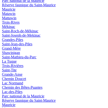
Parc national de la Mauricie
Réserve faunique du Saint‑Maurice
Mauricie
Matawin
Mattawin
Trois-Rives
Mékinac
Saint-Roch-de-Mékinac
Saint-Joseph-de-Mekinac
Grandes-Piles
Saint-Jean-des-Piles
Grand-Mère
Shawinigan
Saint-Mathieu-du-Parc
La Tuque
Trois-Rivières
Saint-Tite
Grande-Anse
Chemin Doucet
Lac Normand
Chemin des Bêtes-Puantes
Lac-des-Piles
Parc national de la Mauricie
Réserve faunique du Saint‑Maurice
Mauricie