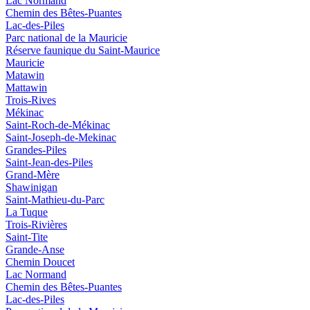
Lac Normand
Chemin des Bêtes-Puantes
Lac-des-Piles
Parc national de la Mauricie
Réserve faunique du Saint‑Maurice
Mauricie
Matawin
Mattawin
Trois-Rives
Mékinac
Saint-Roch-de-Mékinac
Saint-Joseph-de-Mekinac
Grandes-Piles
Saint-Jean-des-Piles
Grand-Mère
Shawinigan
Saint-Mathieu-du-Parc
La Tuque
Trois-Rivières
Saint-Tite
Grande-Anse
Chemin Doucet
Lac Normand
Chemin des Bêtes-Puantes
Lac-des-Piles