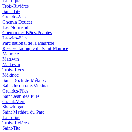
La Tuque
Trois-Rivières
Saint-Tite
Grande-Anse
Chemin Doucet
Lac Normand
Chemin des Bêtes-Puantes
Lac-des-Piles
Parc national de la Mauricie
Réserve faunique du Saint‑Maurice
Mauricie
Matawin
Mattawin
Trois-Rives
Mékinac
Saint-Roch-de-Mékinac
Saint-Joseph-de-Mekinac
Grandes-Piles
Saint-Jean-des-Piles
Grand-Mère
Shawinigan
Saint-Mathieu-du-Parc
La Tuque
Trois-Rivières
Saint-Tite