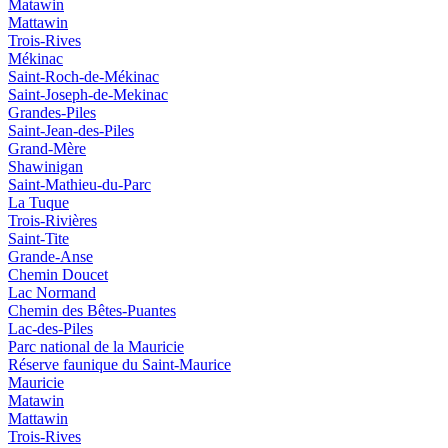
Matawin
Mattawin
Trois-Rives
Mékinac
Saint-Roch-de-Mékinac
Saint-Joseph-de-Mekinac
Grandes-Piles
Saint-Jean-des-Piles
Grand-Mère
Shawinigan
Saint-Mathieu-du-Parc
La Tuque
Trois-Rivières
Saint-Tite
Grande-Anse
Chemin Doucet
Lac Normand
Chemin des Bêtes-Puantes
Lac-des-Piles
Parc national de la Mauricie
Réserve faunique du Saint‑Maurice
Mauricie
Matawin
Mattawin
Trois-Rives