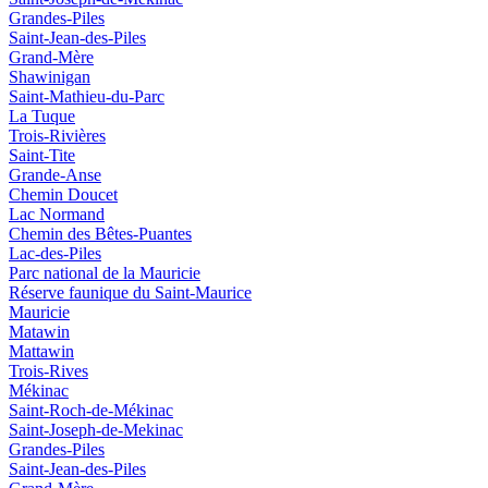
Grandes-Piles
Saint-Jean-des-Piles
Grand-Mère
Shawinigan
Saint-Mathieu-du-Parc
La Tuque
Trois-Rivières
Saint-Tite
Grande-Anse
Chemin Doucet
Lac Normand
Chemin des Bêtes-Puantes
Lac-des-Piles
Parc national de la Mauricie
Réserve faunique du Saint‑Maurice
Mauricie
Matawin
Mattawin
Trois-Rives
Mékinac
Saint-Roch-de-Mékinac
Saint-Joseph-de-Mekinac
Grandes-Piles
Saint-Jean-des-Piles