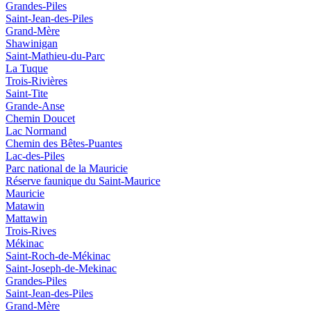
Grandes-Piles
Saint-Jean-des-Piles
Grand-Mère
Shawinigan
Saint-Mathieu-du-Parc
La Tuque
Trois-Rivières
Saint-Tite
Grande-Anse
Chemin Doucet
Lac Normand
Chemin des Bêtes-Puantes
Lac-des-Piles
Parc national de la Mauricie
Réserve faunique du Saint‑Maurice
Mauricie
Matawin
Mattawin
Trois-Rives
Mékinac
Saint-Roch-de-Mékinac
Saint-Joseph-de-Mekinac
Grandes-Piles
Saint-Jean-des-Piles
Grand-Mère