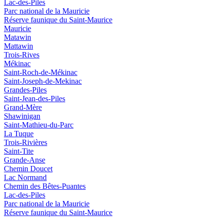
Lac-des-Piles
Parc national de la Mauricie
Réserve faunique du Saint‑Maurice
Mauricie
Matawin
Mattawin
Trois-Rives
Mékinac
Saint-Roch-de-Mékinac
Saint-Joseph-de-Mekinac
Grandes-Piles
Saint-Jean-des-Piles
Grand-Mère
Shawinigan
Saint-Mathieu-du-Parc
La Tuque
Trois-Rivières
Saint-Tite
Grande-Anse
Chemin Doucet
Lac Normand
Chemin des Bêtes-Puantes
Lac-des-Piles
Parc national de la Mauricie
Réserve faunique du Saint‑Maurice