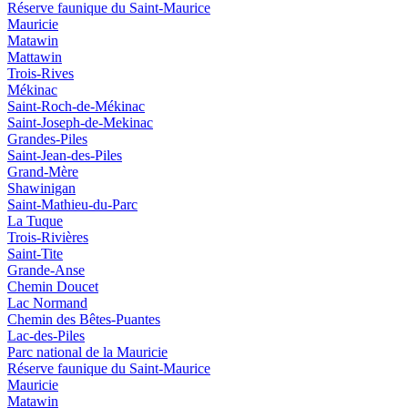
Réserve faunique du Saint‑Maurice
Mauricie
Matawin
Mattawin
Trois-Rives
Mékinac
Saint-Roch-de-Mékinac
Saint-Joseph-de-Mekinac
Grandes-Piles
Saint-Jean-des-Piles
Grand-Mère
Shawinigan
Saint-Mathieu-du-Parc
La Tuque
Trois-Rivières
Saint-Tite
Grande-Anse
Chemin Doucet
Lac Normand
Chemin des Bêtes-Puantes
Lac-des-Piles
Parc national de la Mauricie
Réserve faunique du Saint‑Maurice
Mauricie
Matawin