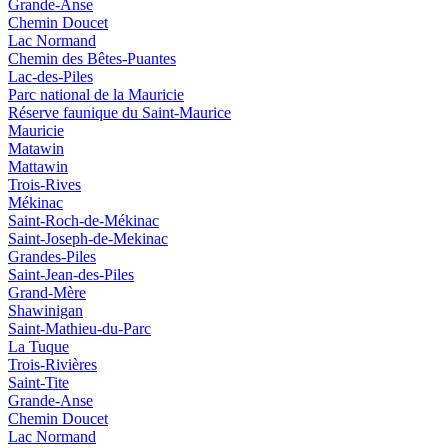
Grande-Anse
Chemin Doucet
Lac Normand
Chemin des Bêtes-Puantes
Lac-des-Piles
Parc national de la Mauricie
Réserve faunique du Saint‑Maurice
Mauricie
Matawin
Mattawin
Trois-Rives
Mékinac
Saint-Roch-de-Mékinac
Saint-Joseph-de-Mekinac
Grandes-Piles
Saint-Jean-des-Piles
Grand-Mère
Shawinigan
Saint-Mathieu-du-Parc
La Tuque
Trois-Rivières
Saint-Tite
Grande-Anse
Chemin Doucet
Lac Normand