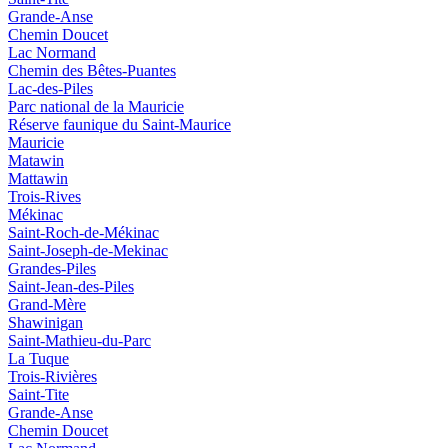
Grande-Anse
Chemin Doucet
Lac Normand
Chemin des Bêtes-Puantes
Lac-des-Piles
Parc national de la Mauricie
Réserve faunique du Saint‑Maurice
Mauricie
Matawin
Mattawin
Trois-Rives
Mékinac
Saint-Roch-de-Mékinac
Saint-Joseph-de-Mekinac
Grandes-Piles
Saint-Jean-des-Piles
Grand-Mère
Shawinigan
Saint-Mathieu-du-Parc
La Tuque
Trois-Rivières
Saint-Tite
Grande-Anse
Chemin Doucet