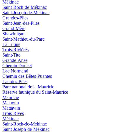
Mékinac
Saint-Roch-de-Mékinac
Saint-Joseph-de-Mekinac
Grandes-Piles
Saint-Jean-des-Piles
Grand-Mère
Shawinigan
Saint-Mathieu-du-Parc
La Tuque
Trois-Rivières
Saint-Tite
Grande-Anse
Chemin Doucet
Lac Normand
Chemin des Bêtes-Puantes
Lac-des-Piles
Parc national de la Mauricie
Réserve faunique du Saint‑Maurice
Mauricie
Matawin
Mattawin
Trois-Rives
Mékinac
Saint-Roch-de-Mékinac
Saint-Joseph-de-Mekinac