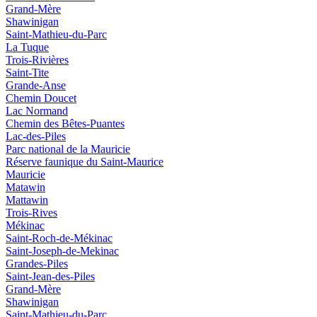
Grand-Mère
Shawinigan
Saint-Mathieu-du-Parc
La Tuque
Trois-Rivières
Saint-Tite
Grande-Anse
Chemin Doucet
Lac Normand
Chemin des Bêtes-Puantes
Lac-des-Piles
Parc national de la Mauricie
Réserve faunique du Saint‑Maurice
Mauricie
Matawin
Mattawin
Trois-Rives
Mékinac
Saint-Roch-de-Mékinac
Saint-Joseph-de-Mekinac
Grandes-Piles
Saint-Jean-des-Piles
Grand-Mère
Shawinigan
Saint-Mathieu-du-Parc