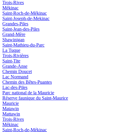
Trois-Rives
Mékinac
Saint-Roch-de-Mékinac
Saint-Joseph-de-Mekinac
Grandes-Piles
Saint-Jean-des-Piles
Grand-Mère
Shawinigan
Saint-Mathieu-du-Parc
La Tuque
Trois-Rivières
Saint-Tite
Grande-Anse
Chemin Doucet
Lac Normand
Chemin des Bêtes-Puantes
Lac-des-Piles
Parc national de la Mauricie
Réserve faunique du Saint‑Maurice
Mauricie
Matawin
Mattawin
Trois-Rives
Mékinac
Saint-Roch-de-Mékinac