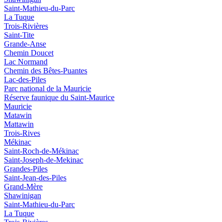
Saint-Mathieu-du-Parc
La Tuque
Trois-Rivières
Saint-Tite
Grande-Anse
Chemin Doucet
Lac Normand
Chemin des Bêtes-Puantes
Lac-des-Piles
Parc national de la Mauricie
Réserve faunique du Saint‑Maurice
Mauricie
Matawin
Mattawin
Trois-Rives
Mékinac
Saint-Roch-de-Mékinac
Saint-Joseph-de-Mekinac
Grandes-Piles
Saint-Jean-des-Piles
Grand-Mère
Shawinigan
Saint-Mathieu-du-Parc
La Tuque