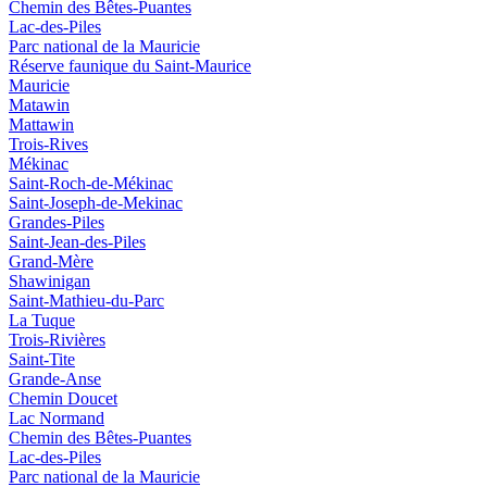
Chemin des Bêtes-Puantes
Lac-des-Piles
Parc national de la Mauricie
Réserve faunique du Saint‑Maurice
Mauricie
Matawin
Mattawin
Trois-Rives
Mékinac
Saint-Roch-de-Mékinac
Saint-Joseph-de-Mekinac
Grandes-Piles
Saint-Jean-des-Piles
Grand-Mère
Shawinigan
Saint-Mathieu-du-Parc
La Tuque
Trois-Rivières
Saint-Tite
Grande-Anse
Chemin Doucet
Lac Normand
Chemin des Bêtes-Puantes
Lac-des-Piles
Parc national de la Mauricie