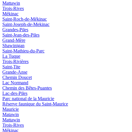
Mattawin
Trois-Rives
Mékinac
Saint-Roch-de-Mékinac
Saint-Joseph-de-Mekinac
Grandes-Piles
Saint-Jean-des-Piles
Grand-Mère
Shawinigan
Saint-Mathieu-du-Parc
La Tuque
Trois-Rivières
Saint-Tite
Grande-Anse
Chemin Doucet
Lac Normand
Chemin des Bêtes-Puantes
Lac-des-Piles
Parc national de la Mauricie
Réserve faunique du Saint‑Maurice
Mauricie
Matawin
Mattawin
Trois-Rives
Mékinac