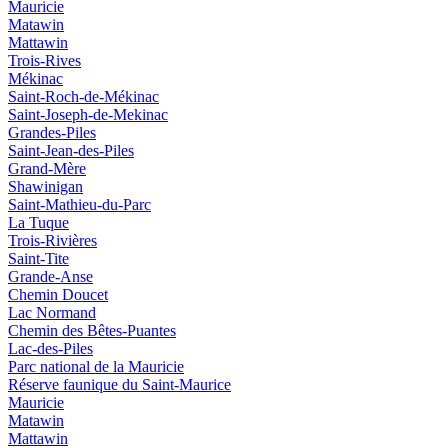
Mauricie
Matawin
Mattawin
Trois-Rives
Mékinac
Saint-Roch-de-Mékinac
Saint-Joseph-de-Mekinac
Grandes-Piles
Saint-Jean-des-Piles
Grand-Mère
Shawinigan
Saint-Mathieu-du-Parc
La Tuque
Trois-Rivières
Saint-Tite
Grande-Anse
Chemin Doucet
Lac Normand
Chemin des Bêtes-Puantes
Lac-des-Piles
Parc national de la Mauricie
Réserve faunique du Saint‑Maurice
Mauricie
Matawin
Mattawin