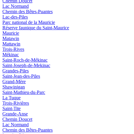
Chemin Doucet
Lac Normand
Chemin des Bêtes-Puantes
Lac-des-Piles
Parc national de la Mauricie
Réserve faunique du Saint‑Maurice
Mauricie
Matawin
Mattawin
Trois-Rives
Mékinac
Saint-Roch-de-Mékinac
Saint-Joseph-de-Mekinac
Grandes-Piles
Saint-Jean-des-Piles
Grand-Mère
Shawinigan
Saint-Mathieu-du-Parc
La Tuque
Trois-Rivières
Saint-Tite
Grande-Anse
Chemin Doucet
Lac Normand
Chemin des Bêtes-Puantes