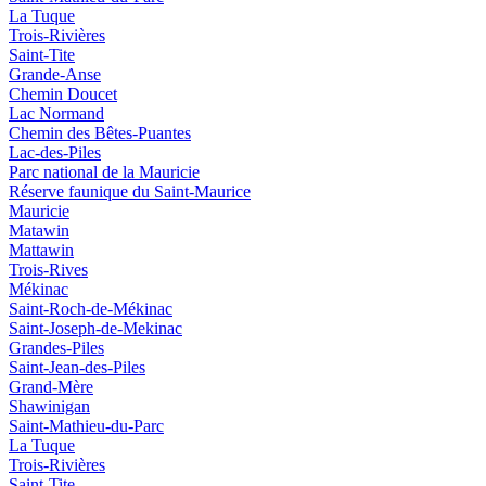
La Tuque
Trois-Rivières
Saint-Tite
Grande-Anse
Chemin Doucet
Lac Normand
Chemin des Bêtes-Puantes
Lac-des-Piles
Parc national de la Mauricie
Réserve faunique du Saint‑Maurice
Mauricie
Matawin
Mattawin
Trois-Rives
Mékinac
Saint-Roch-de-Mékinac
Saint-Joseph-de-Mekinac
Grandes-Piles
Saint-Jean-des-Piles
Grand-Mère
Shawinigan
Saint-Mathieu-du-Parc
La Tuque
Trois-Rivières
Saint-Tite