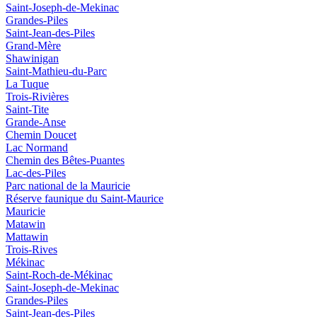
Saint-Joseph-de-Mekinac
Grandes-Piles
Saint-Jean-des-Piles
Grand-Mère
Shawinigan
Saint-Mathieu-du-Parc
La Tuque
Trois-Rivières
Saint-Tite
Grande-Anse
Chemin Doucet
Lac Normand
Chemin des Bêtes-Puantes
Lac-des-Piles
Parc national de la Mauricie
Réserve faunique du Saint‑Maurice
Mauricie
Matawin
Mattawin
Trois-Rives
Mékinac
Saint-Roch-de-Mékinac
Saint-Joseph-de-Mekinac
Grandes-Piles
Saint-Jean-des-Piles