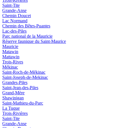
Trois-Rivières
Saint-Tite
Grande-Anse
Chemin Doucet
Lac Normand
Chemin des Bêtes-Puantes
Lac-des-Piles
Parc national de la Mauricie
Réserve faunique du Saint‑Maurice
Mauricie
Matawin
Mattawin
Trois-Rives
Mékinac
Saint-Roch-de-Mékinac
Saint-Joseph-de-Mekinac
Grandes-Piles
Saint-Jean-des-Piles
Grand-Mère
Shawinigan
Saint-Mathieu-du-Parc
La Tuque
Trois-Rivières
Saint-Tite
Grande-Anse