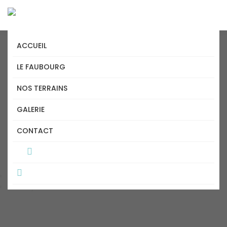
ACCUEIL
LE FAUBOURG
NOS TERRAINS
GALERIE
ACCÈS PÊCHE GRAND-
CONTACT
MÈRE
Accueil
Accès pêche Grand-Mère